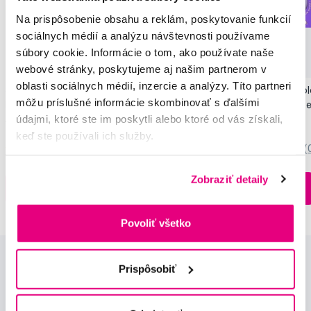
Na prispôsobenie obsahu a reklám, poskytovanie funkcií
sociálnych médií a analýzu návštevnosti používame
Novinka
súbory cookie. Informácie o tom, ako používate naše
Akcia
Novinka
webové stránky, poskytujeme aj našim partnerom v
oblasti sociálnych médií, inzercie a analýzy. Títo partneri
SMILLE Sonic Brush - Prémiová sonická
Pop Instant Teeth Col
môžu príslušné informácie skombinovať s ďalšími
kefka s kónickými vláknami SANGI, biela
pre okamžitý bieliaci e
údajmi, ktoré ste im poskytli alebo ktoré od vás získali,
149,99 €
10,90 €
keď ste používali ich služby.
5,0
/5
(27x)
0,0
/5
(
Zobraziť detaily
Na sklade > 5 ks
Do košíku
Do košíku
Ihneď v
3 prodejnách
Povoliť všetko
Prispôsobiť