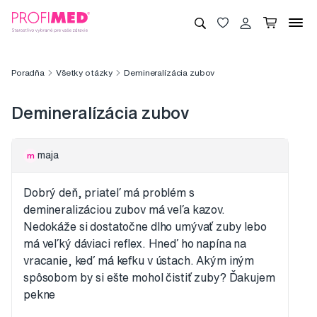
Poradňa
Všetky otázky
Demineralízácia zubov
Demineralízácia zubov
maja
m
Dobrý deň, priateľ má problém s
demineralizáciou zubov má veľa kazov.
Nedokáže si dostatočne dlho umývať zuby lebo
má veľký dáviaci reflex. Hneď ho napína na
vracanie, keď má kefku v ústach. Akým iným
spôsobom by si ešte mohol čistiť zuby? Ďakujem
pekne