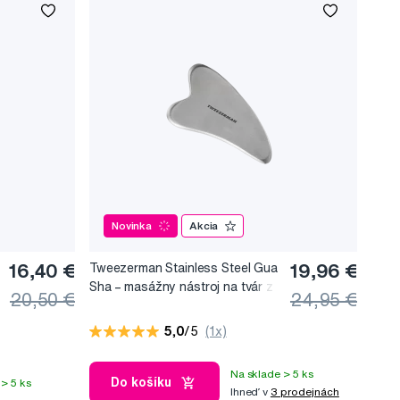
Novinka
Akcia
16,40 €
Tweezerman Stainless Steel Gua
19,96 €
Sha –⁠⁠⁠⁠⁠⁠ masážny nástroj na tvár z
20,50 €
24,95 €
nerezovej ocele
5,0
/5
(1x)
Na sklade > 5 ks
Do košíku
> 5 ks
Ihneď v
3 prodejnách