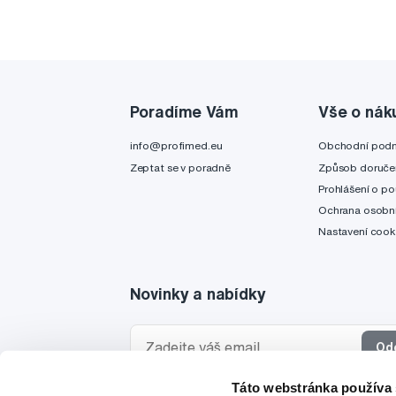
Poradíme Vám
Vše o nák
info@profimed.eu
Obchodní pod
Zeptat se v poradně
Způsob doruče
Prohlášení o po
Ochrana osobní
Nastavení cook
Novinky a nabídky
Od
Táto webstránka používa