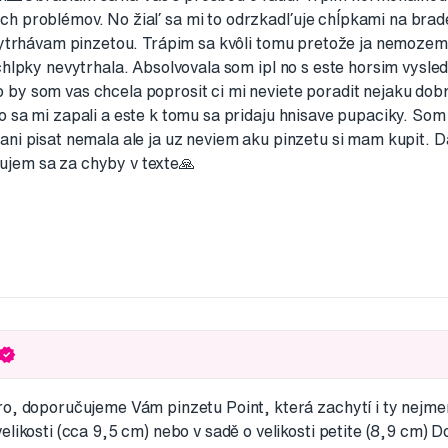
h problémov. No žiaľ sa mi to odrzkadľuje chĺpkami na brad
 vytrhávam pinzetou. Trápim sa kvôli tomu pretože ja nemozem
chlpky nevytrhala. Absolvovala som ipl no s este horsim vysle
by som vas chcela poprosit ci mi neviete poradit nejaku dobr
 sa mi zapali a este k tomu sa pridaju hnisave pupaciky. Som
ani pisat nemala ale ja uz neviem aku pinzetu si mam kupit. 
ujem sa za chyby v texte🙏
o, doporučujeme Vám pinzetu Point, která zachytí i ty nejme
elikosti (cca 9,5 cm) nebo v sadě o velikosti petite (8,9 cm)