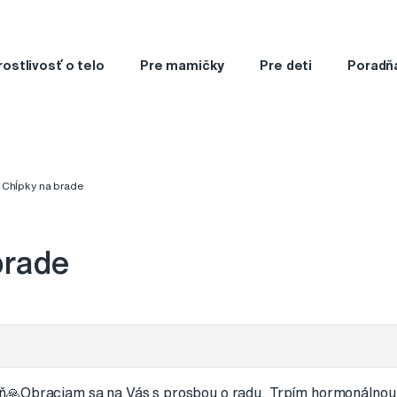
rostlivosť o telo
Pre mamičky
Pre deti
Poradň
Chĺpky na brade
brade
ň🙏Obraciam sa na Vás s prosbou o radu. Trpím hormonálnou