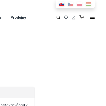
a
Prodejny
 nerovnováhou v