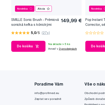
Novinka
Akcia
Novinka
SMILLE Sonic Brush - Prémiová
149,99 €
Pop Instant 
sonická kefka s kónickými
Corrector, s
vláknami SANGI, biela
bieliaci efekt
5,0
/5
(27x)
Na sklade > 5 ks
Do košíku
Do koší
Ihneď v
3 prodejnách
Poradíme Vám
Vše o nák
info@profimed.eu
Obchodní pod
Zeptat se v poradně
Způsob doruče
Prohlášení o po