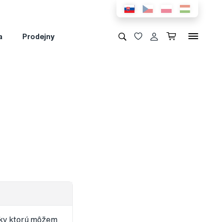
a
Prodejny
rčky ktorú môžem