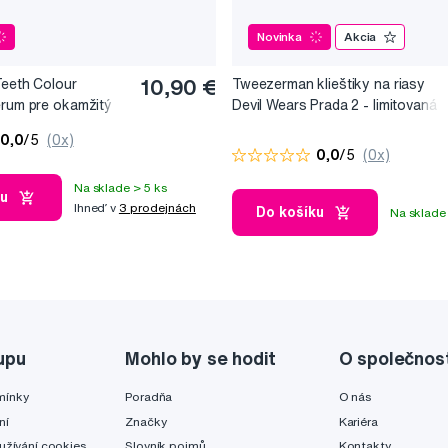
Novinka
Akcia
Teeth Colour
10,90 €
Tweezerman klieštiky na riasy
érum pre okamžitý
Devil Wears Prada 2 - limitovaná
, 10 ml
edice
0,0
/5
(0x)
0,0
/5
(0x)
Na sklade > 5 ks
ku
Ihneď v
3 prodejnách
Do košíku
Na sklade 
upu
Mohlo by se hodit
O společnos
mínky
Poradňa
O nás
ní
Značky
Kariéra
užívání cookies
Slovník pojmů
Kontakty