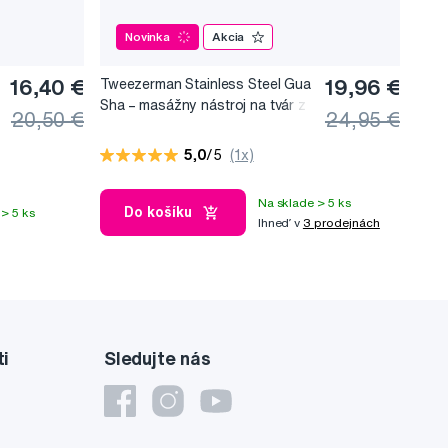
Novinka
Akcia
16,40 €
Tweezerman Stainless Steel Gua
19,96 €
Sha –⁠⁠⁠⁠⁠⁠ masážny nástroj na tvár z
20,50 €
24,95 €
nerezovej ocele
5,0
/5
(1x)
Na sklade > 5 ks
Do košíku
> 5 ks
Ihneď v
3 prodejnách
ti
Sledujte nás