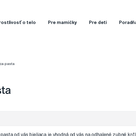
rostlivosť o telo
Pre mamičky
Pre deti
Poradň
aca pasta
sta
pasta od vás bieliaca je vhodná od vás na odhalené zubné k