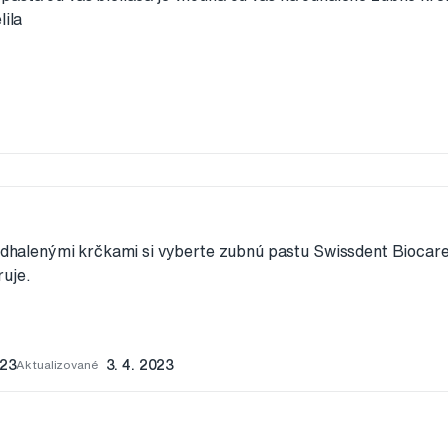
lila
 odhalenými krčkami si vyberte zubnú pastu Swissdent Biocare
uje.
023
Aktualizované
3. 4. 2023