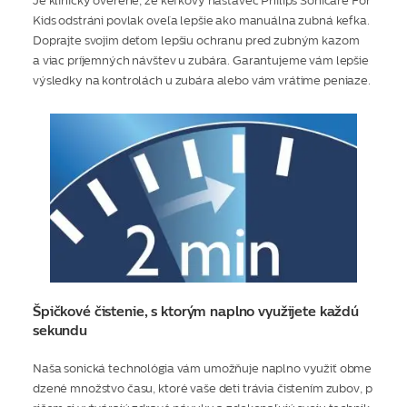
Je klinicky overené, že kefkový nástavec Philips Sonicare For
Kids odstráni povlak oveľa lepšie ako manuálna zubná kefka.
Doprajte svojim deťom lepšiu ochranu pred zubným kazom
a viac príjemných návštev u zubára. Garantujeme vám lepšie
výsledky na kontrolách u zubára alebo vám vrátime peniaze.
Špičkové čistenie, s ktorým naplno využijete každú
sekundu
Naša sonická technológia vám umožňuje naplno využiť obme
dzené množstvo času, ktoré vaše deti trávia čistením zubov, p