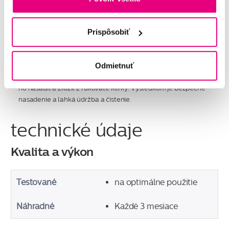
Prispôsobiť
Určené pre každú zubnú kefku Philips Sonicare
so systémom click-on
Odmietnuť
Kefkové nástavce Philips Sonicare For Kids môžete jednoduc
ho nasadiť a zložiť z rukoväte kefky. Výsledkom je bezpečné
nasadenie a ľahká údržba a čistenie.
technické údaje
Kvalita a výkon
Testované
na optimálne použitie
Náhradné
Každé 3 mesiace