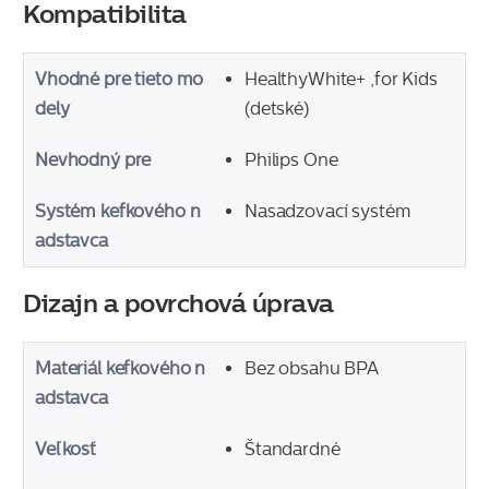
Kompatibilita
Vhodné pre tieto mo
HealthyWhite+ ,for Kids
dely
(detské)
Nevhodný pre
Philips One
Systém kefkového n
Nasadzovací systém
adstavca
Dizajn a povrchová úprava
Materiál kefkového n
Bez obsahu BPA
adstavca
Veľkosť
Štandardné