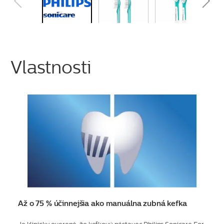
Vlastnosti
Až o 75 % účinnejšia ako manuálna zubná kefka