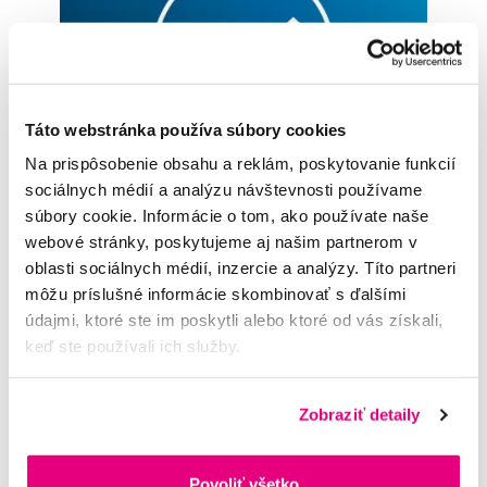
Táto webstránka používa súbory cookies
Na prispôsobenie obsahu a reklám, poskytovanie funkcií
Súčasť lepšej starostlivosti o ústnu dutinu
sociálnych médií a analýzu návštevnosti používame
súbory cookie. Informácie o tom, ako používate naše
Rovnako ako všetky autentické kefkové nástavce Philips Soni
webové stránky, poskytujeme aj našim partnerom v
care je aj tento kefkový nástavec bezpečný pre zuby a ďasná.
oblasti sociálnych médií, inzercie a analýzy. Títo partneri
Každý kefkový nástavec prešiel testami kvality v snahe zabe
môžu príslušné informácie skombinovať s ďalšími
zpečiť mimoriadny výkon a odolnosť.
údajmi, ktoré ste im poskytli alebo ktoré od vás získali,
keď ste používali ich služby.
Zobraziť detaily
Povoliť všetko