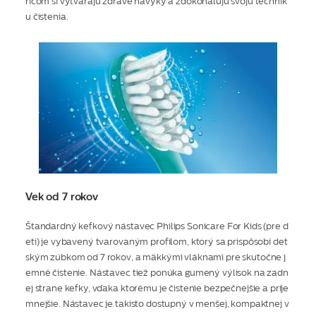
ričom si vytvárajú zdravé návyky a zdokonaľujú svoju technik
u čistenia.
Vek od 7 rokov
Štandardný kefkový nástavec Philips Sonicare For Kids (pre d
eti) je vybavený tvarovaným profilom, ktorý sa prispôsobí det
ským zúbkom od 7 rokov, a mäkkými vláknami pre skutočne j
emné čistenie. Nástavec tiež ponúka gumený výlisok na zadn
ej strane kefky, vďaka ktorému je čistenie bezpečnejšie a príje
mnejšie. Nástavec je takisto dostupný v menšej, kompaktnej v