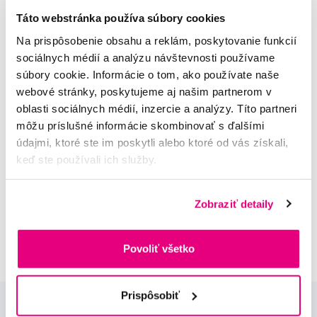
Táto webstránka používa súbory cookies
Na prispôsobenie obsahu a reklám, poskytovanie funkcií
Napište našim odborníkům
sociálnych médií a analýzu návštevnosti používame
súbory cookie. Informácie o tom, ako používate naše
webové stránky, poskytujeme aj našim partnerom v
oblasti sociálnych médií, inzercie a analýzy. Títo partneri
môžu príslušné informácie skombinovať s ďalšími
MUDr. Alena Krugová
údajmi, ktoré ste im poskytli alebo ktoré od vás získali,
odborná konzultácia dentálnej
keď ste používali ich služby.
starostlivosti
Lucie Vokůrková
Zobraziť detaily
odborná konzultácia dentálnej
starostlivosti
Povoliť všetko
Prispôsobiť