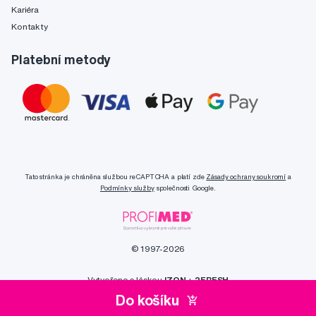
Kariéra
Kontakty
Platební metody
Tato stránka je chráněna službou reCAPTCHA a platí zde
Zásady ochrany soukromí
a
Podmínky služby
společnosti Google.
© 1997-2026
Vytvořeno s láskou
IZON
+
2FRESH
Do košíku