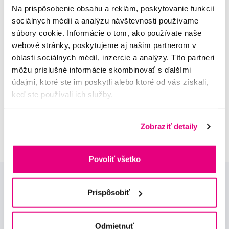
Na prispôsobenie obsahu a reklám, poskytovanie funkcií
sociálnych médií a analýzu návštevnosti používame
súbory cookie. Informácie o tom, ako používate naše
webové stránky, poskytujeme aj našim partnerom v
MUDr. Alena Krugová
oblasti sociálnych médií, inzercie a analýzy. Títo partneri
odborná konzultácia dentálnej
môžu príslušné informácie skombinovať s ďalšími
starostlivosti
údajmi, ktoré ste im poskytli alebo ktoré od vás získali,
keď ste používali ich služby.
Lucie Vokůrková
odborná konzultácia dentálnej
starostlivosti
Zobraziť detaily
Povoliť všetko
Prispôsobiť
Odmietnuť