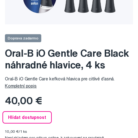
Doprava zadarmo
Oral-B iO Gentle Care Black
náhradné hlavice, 4 ks
Oral-B iO Gentle Care kefková hlavica pre citlivé ďasná.
Kompletní popis
40,00 €
Hlídat dostupnost
10,00 €/1 ks
Není skladem pro nákup online, k zakoupení na prodejně