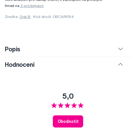
Ihned na
2 prodejnách
Značka:
Oral-B
Kód zboží: OBCAREB4
Popis
Hodnocení
5,0
Ohodnotit