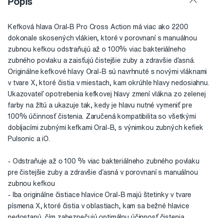
Popis
Kefková hlava Oral-B Pro Cross Action má viac ako 2200
dokonale skosených vlákien, ktoré v porovnaní s manuálnou
zubnou kefkou odstraňujú až o 100% viac bakteriálneho
zubného povlaku a zaisťujú čistejšie zuby a zdravšie ďasná.
Originálne kefkové hlavy Oral-B sú navrhnuté s novými vláknami
v tvare X, ktoré čistia v miestach, kam okrúhle hlavy nedosiahnu.
Ukazovateľ opotrebenia kefkovej hlavy zmení vlákna zo zelenej
farby na žltú a ukazuje tak, kedy je hlavu nutné vymeniť pre
100% účinnosť čistenia. Zaručená kompatibilita so všetkými
dobíjacími zubnými kefkami Oral-B, s výnimkou zubných kefiek
Pulsonic a iO.
- Odstraňuje až o 100 % viac bakteriálneho zubného povlaku
pre čistejšie zuby a zdravšie ďasná v porovnaní s manuálnou
zubnou kefkou
- Iba originálne čistiace hlavice Oral-B majú štetinky v tvare
písmena X, ktoré čistia v oblastiach, kam sa bežné hlavice
nedostanú, čím zabezpečujú optimálnu účinnosť čistenia