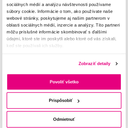
sociálnych médií a analýzu návštevnosti používame
Vybrané dotazy a články
súbory cookie. Informácie o tom, ako používate naše
webové stránky, poskytujeme aj našim partnerom v
oblasti sociálnych médií, inzercie a analýzy. Títo partneri
môžu príslušné informácie skombinovať s ďalšími
Nahradne hlavice na oral B plack control
údajmi, ktoré ste im poskytli alebo ktoré od vás získali,
Julia
keď ste používali ich služby.
Další dotazy a články
najdete v naší poradně
Zobraziť detaily
nebo nám rovnou
napište
Povoliť všetko
Potřebujete poradit?
Prispôsobiť
Napište našim odborníkům
Odmietnuť