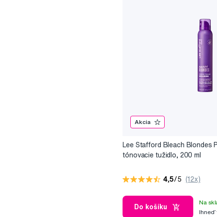
Akcia
Lee Stafford Bleach Blondes 
tónovacie tužidlo, 200 ml
4,5
/5
(12x)
Na skl
Do košíku
Ihneď