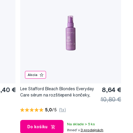
Akcia
,40 €
Lee Stafford Bleach Blondes Everyday
8,64 €
Care sérum na rozštiepené končeky,
10,80 €
75 ml
5,0
/5
(1x)
Na sklade > 5 ks
Do košíku
Ihneď v
3 prodejnách