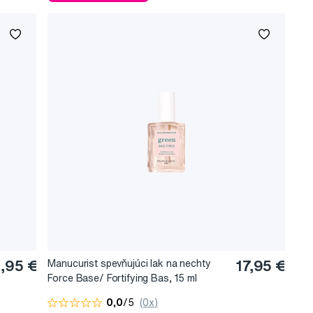
,95 €
Manucurist spevňujúci lak na nechty
17,95 €
Force Base/ Fortifying Bas, 15 ml
0,0
/5
(0x)