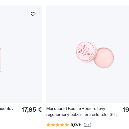
 nechtov
17,85 €
Manucurist Baume Rose ružový
19
regeneračný balzam pre celé telo, 30 g
5,0
/5
(2x)