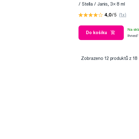
/ Stella / Janis, 3× 8 ml
4,0
/5
(1x)
Na skl
Do košíku
Ihneď
Zobrazeno
12
produktů z 18