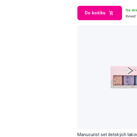
Na skl
Do košíku
Ihneď
Manucurist set detských lako