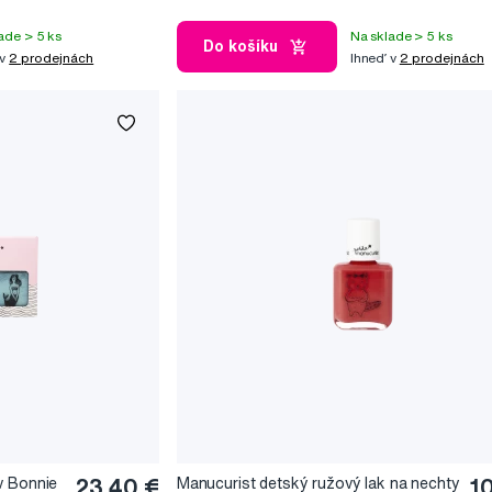
ade > 5 ks
Na sklade > 5 ks
Do košíku
 v
2 prodejnách
Ihneď v
2 prodejnách
v Bonnie
23,40 €
Manucurist detský ružový lak na nechty
1