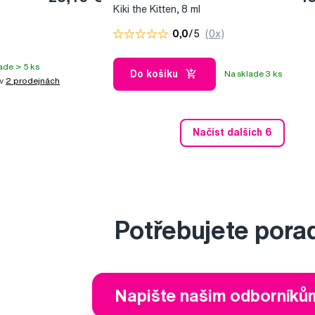
Kiki the Kitten, 8 ml
0,0
/5
(0x)
ade > 5 ks
Do košíku
Na sklade 3 ks
 v
2 prodejnách
Načíst dalších 6
Potřebujete pora
Napište našim odborníků