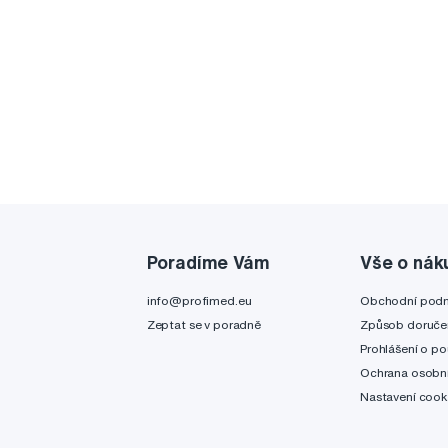
Poradíme Vám
Vše o nák
info@profimed.eu
Obchodní pod
Zeptat se v poradně
Způsob doruče
Prohlášení o po
Ochrana osobní
Nastavení cook