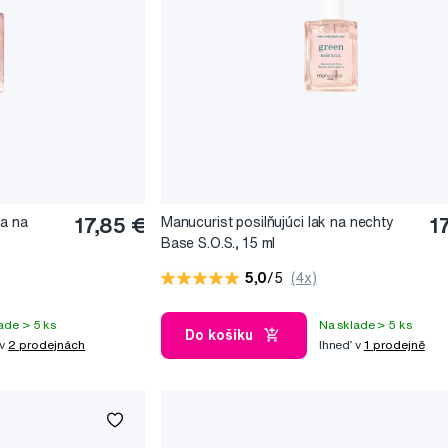
ka na
17,85 €
Manucurist posilňujúci lak na nechty
1
Base S.O.S., 15 ml
5,0
/5
(4x)
ade > 5 ks
Na sklade > 5 ks
Do košíku
 v
2 prodejnách
Ihneď v
1 prodejně