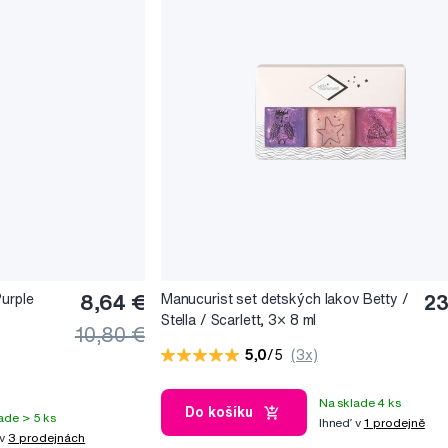
Purple
8,64 €
Manucurist set detských lakov Betty /
23
Stella / Scarlett, 3× 8 ml
10,80 €
5,0
/5
(3x)
Na sklade 4 ks
Do košíku
ade > 5 ks
Ihneď v
1 prodejně
 v
3 prodejnách