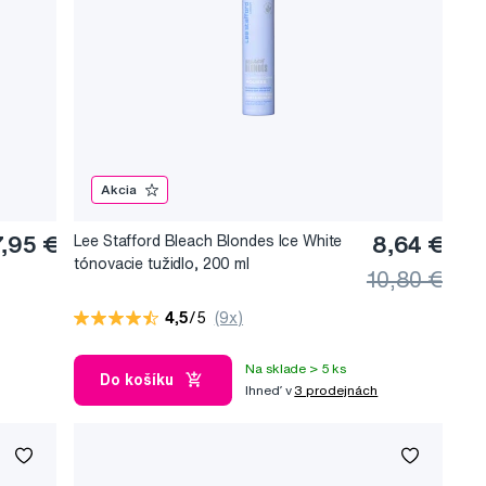
Akcia
7,95 €
Lee Stafford Bleach Blondes Ice White
8,64 €
tónovacie tužidlo, 200 ml
10,80 €
4,5
/5
(9x)
Na sklade > 5 ks
Do košíku
Ihneď v
3 prodejnách