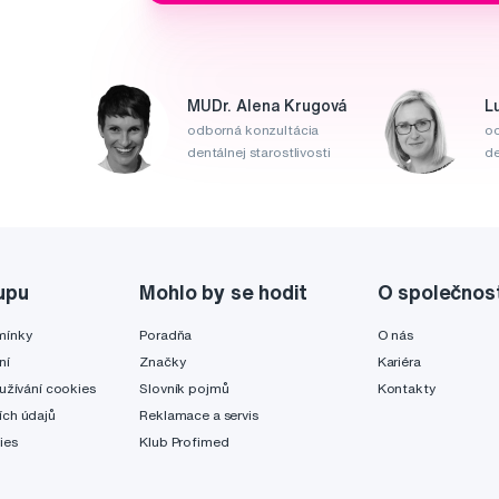
MUDr. Alena Krugová
L
odborná konzultácia
od
dentálnej starostlivosti
de
upu
Mohlo by se hodit
O společnos
mínky
Poradňa
O nás
ní
Značky
Kariéra
užívání cookies
Slovník pojmů
Kontakty
ch údajů
Reklamace a servis
ies
Klub Profimed