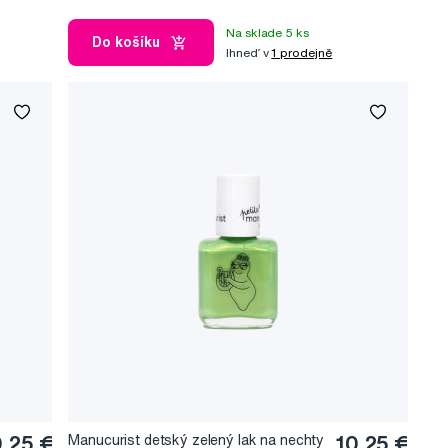
Na sklade 5 ks
Do košíku
Ihneď v
1 prodejně
0,25 €
Manucurist detský zelený lak na nechty
10,25 €