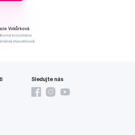
ucie Vokůrková
borná konzultácia
ntálnej starostlivosti
ti
Sledujte nás