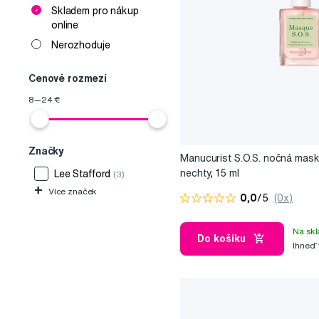
Skladem pro nákup
online
Nerozhoduje
Cenové rozmezí
8
—
24
€
Značky
Manucurist S.O.S. nočná mas
nechty, 15 ml
Lee Stafford
(3)
+
Více značek
0,0
/5
(0x)
Na skl
Do košíku
Ihneď