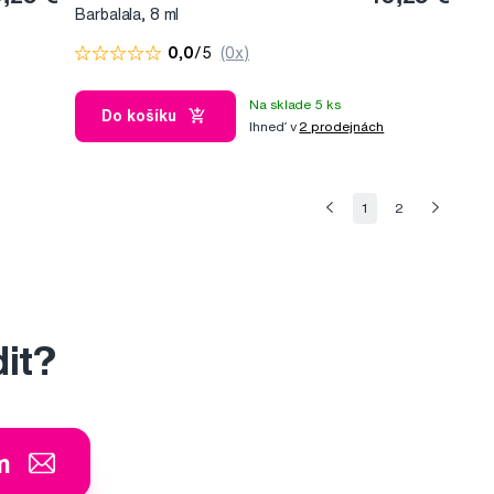
Barbalala, 8 ml
0,0
/5
(0x)
Na sklade 5 ks
Do košíku
Ihneď v
2 prodejnách
1
2
dit?
m