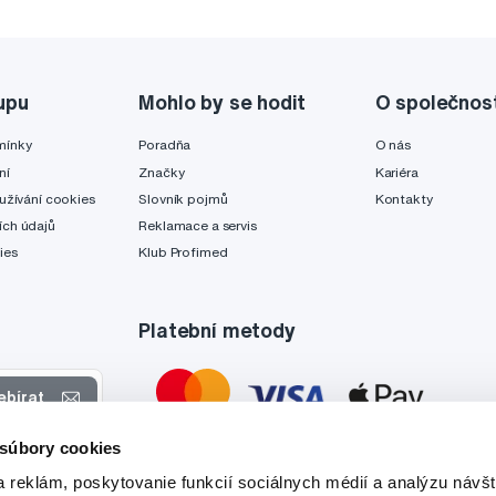
upu
Mohlo by se hodit
O společnos
mínky
Poradňa
O nás
ní
Značky
Kariéra
užívání cookies
Slovník pojmů
Kontakty
ch údajů
Reklamace a servis
ies
Klub Profimed
Platební metody
ebírat
 súbory cookies
 nabídkách
 reklám, poskytovanie funkcií sociálnych médií a analýzu návšt
tyto účely.