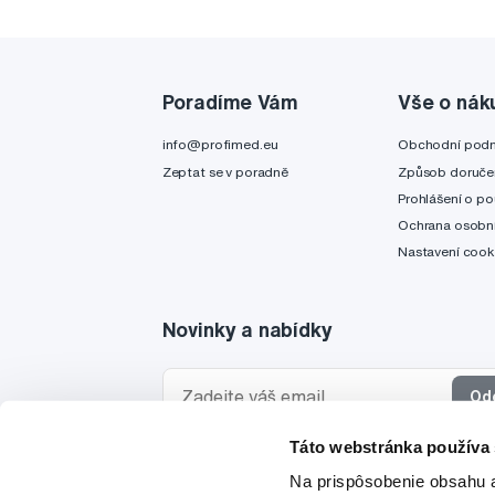
Poradíme Vám
Vše o nák
info@profimed.eu
Obchodní pod
Zeptat se v poradně
Způsob doruče
Prohlášení o po
Ochrana osobní
Nastavení cook
Novinky a nabídky
Od
Táto webstránka používa
Chci dostávat informace o novinkách a akčních
Na prispôsobenie obsahu a
a souhlasím se
zpracováním osobních údajů
pro 