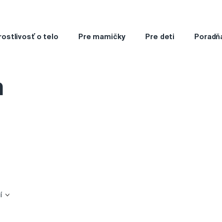
rostlivosť o telo
Pre mamičky
Pre deti
Poradň
m
í