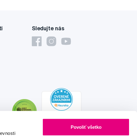
ti
Sledujte nás
Povoliť všetko
evnosti