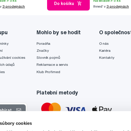
ade > 5 ks
Na sklade > 5 ks
Do košíku
 v
3 prodejnách
Ihneď v
3 prodejnách
upu
Mohlo by se hodit
O společnos
mínky
Poradňa
O nás
ní
Značky
Kariéra
užívání cookies
Slovník pojmů
Kontakty
ch údajů
Reklamace a servis
ies
Klub Profimed
Platební metody
ebírat
 súbory cookies
 nabídkách