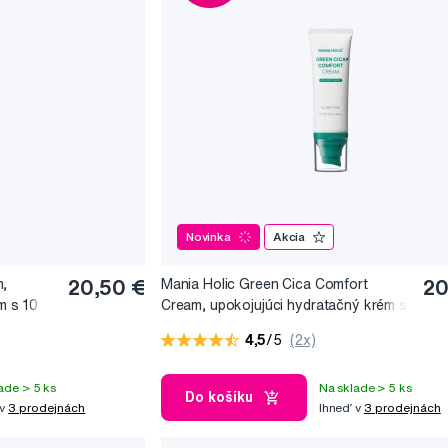
Novinka
Akcia
m,
20,50 €
Mania Holic Green Cica Comfort
20
m s 10
Cream, upokojujúci hydratačný krém s
, 50 ml
centellou asiaticou, 70 g
4,5
/5
(2x)
ade > 5 ks
Na sklade > 5 ks
Do košíku
 v
3 prodejnách
Ihneď v
3 prodejnách