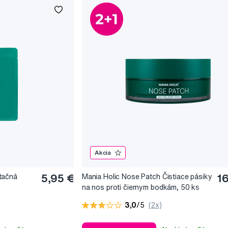
Akcia
tačná
5,95 €
Mania Holic Nose Patch Čistiace pásiky
1
na nos proti čiernym bodkám, 50 ks
3,0
/5
(2x)