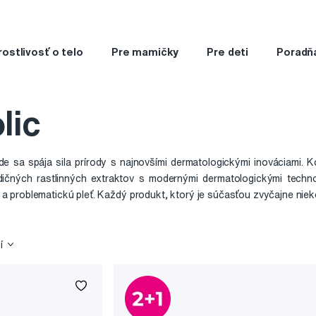
rostlivosť o telo
Pre mamičky
Pre deti
Poradň
lic
de sa spája sila prírody s najnovšími dermatologickými inováciami. 
dičných rastlinných extraktov s modernými dermatologickými technol
vú a problematickú pleť. Každý produkt, ktorý je súčasťou zvyčajne niek
cielenú starostlivosť, okamžitý komfort a dlhodobé zlepšenie kvality p
 clean beauty, cruelty-free prístup a vegánske receptúry, ktoré zod
í
li obľubu na celom svete. Mania Holic verí, že starostlivosť o pleť n
inášať radosť a viditeľné výsledky.