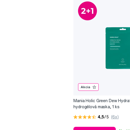
Akcia
Mania Holic Green Dew Hydra
hydrogélová maska, 1 ks
4,5
/5
(6x)