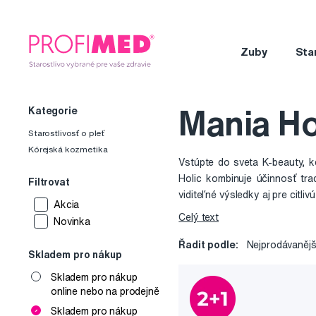
Zuby
Sta
Kategorie
Mania Ho
Starostlivosť o pleť
Kórejská kozmetika
Vstúpte do sveta K-beauty, k
Holic kombinuje účinnosť tra
Filtrovat
viditeľné výsledky aj pre citli
Akcia
navrhnutý tak, aby poskytoval 
Celý text
Novinka
Značka sa opiera o filozofiu
Řadit podle:
Nejprodávanějš
beauty trendom, ktoré si získa
Skladem pro nákup
každodenný rituál, ktorý má pr
Skladem pro nákup
online nebo na prodejně
Skladem pro nákup