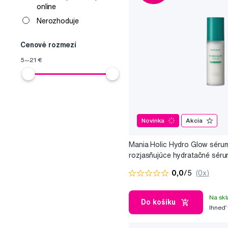
online
Nerozhoduje
Cenové rozmezí
5
—
21
€
Novinka
Akcia
Mania Holic Hydro Glow séru
rozjasňujúce hydratačné séru
formami kyseliny hyalurónovej
0,0
/5
(0x)
Na skl
Do košíku
Ihneď