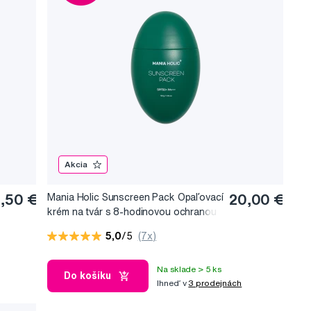
Akcia
,50 €
Mania Holic Sunscreen Pack Opaľovací
20,00 €
krém na tvár s 8-hodinovou ochranou
SPF 50+, 50 g
5,0
/5
(7x)
Na sklade > 5 ks
Do košíku
Ihneď v
3 prodejnách