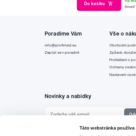
Na skl
Do košíku
Ihneď
Poradíme Vám
Vše o nák
info@profimed.eu
Obchodní pod
Zeptat se v poradně
Způsob doruče
Prohlášení o po
Ochrana osobní
Nastavení cook
Novinky a nabídky
Od
Táto webstránka používa
Chci dostávat informace o novinkách a akčních