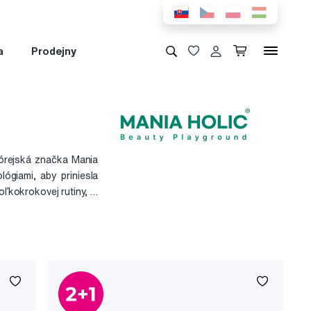
a
Prodejny
Kórejská značka Mania
ógiami, aby priniesla
oľkokrokovej rutiny, je
leti.
povedajú najnovším K-
ie je len nutnosť, ale