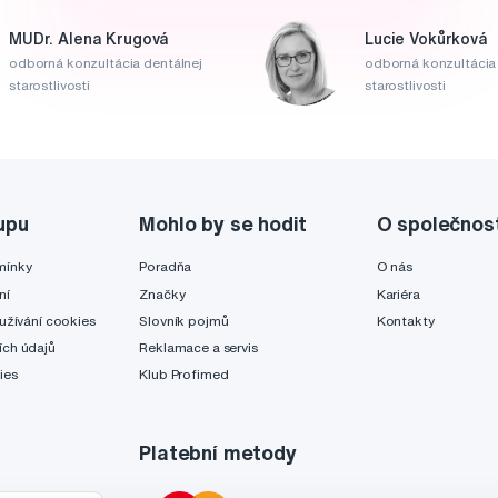
MUDr. Alena Krugová
Lucie Vokůrková
odborná konzultácia dentálnej
odborná konzultácia 
starostlivosti
starostlivosti
upu
Mohlo by se hodit
O společnos
mínky
Poradňa
O nás
ní
Značky
Kariéra
užívání cookies
Slovník pojmů
Kontakty
ch údajů
Reklamace a servis
ies
Klub Profimed
Platební metody