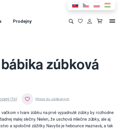
a
Prodejny
 bábika zúbková
cení (1x)
 vačkom v tvare zúbku na prvé vypadnuté zúbky by rozhodne
iadnej malej slečny. Nielen, že uschová mliečne zúbky, ale aj
stvo a spoločné zážitky. Navyše je hebounce maznavá, a tak