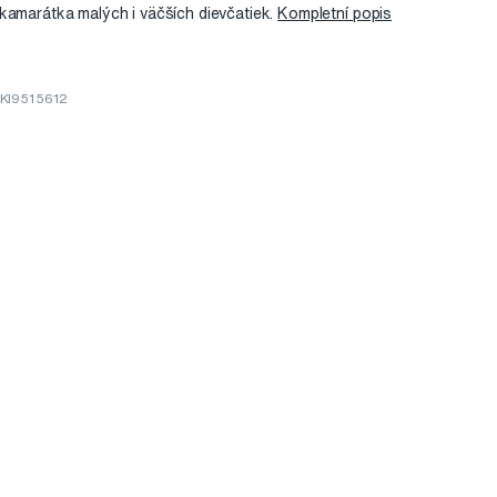
kamarátka malých i väčších dievčatiek.
Kompletní popis
 KI9515612