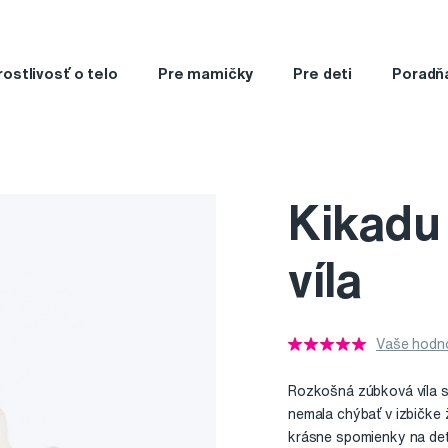
rostlivosť o telo
Pre mamičky
Pre deti
Poradň
Kikadu
víla
Vaše hodno
Rozkošná zúbková víla s
nemala chýbať v izbičke ž
krásne spomienky na det