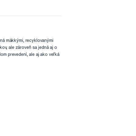
nená mäkkými, recyklovanými
ov, ale zároveň sa jedná aj o
alom prevedení, ale aj ako veľká