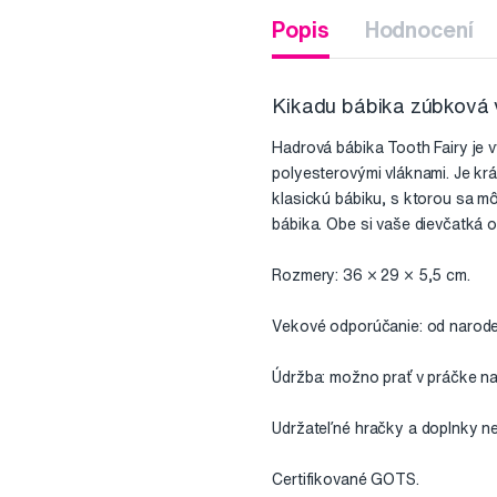
Popis
Hodnocení
Kikadu bábika zúbková v
Hadrová bábika Tooth Fairy je 
polyesterovými vláknami. Je kr
klasickú bábiku, s ktorou sa môžu
bábika. Obe si vaše dievčatká o
Rozmery: 36 × 29 × 5,5 cm.
Vekové odporúčanie: od narode
Údržba: možno prať v práčke na
Udržateľné hračky a doplnky ne
Certifikované GOTS.