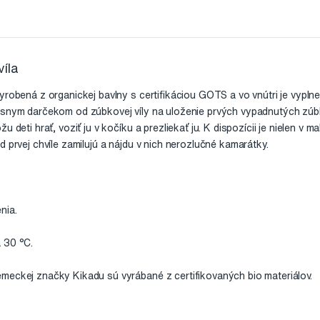
íla
vyrobená z organickej bavlny s certifikáciou GOTS a vo vnútri je vypl
ásnym darčekom od zúbkovej víly na uloženie prvých vypadnutých zúbk
 deti hrať, voziť ju v kočíku a prezliekať ju. K dispozícii je nielen v m
d prvej chvíle zamilujú a nájdu v nich nerozlučné kamarátky.
nia.
 30 °C.
meckej značky Kikadu sú vyrábané z certifikovaných bio materiálov.