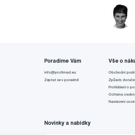
Poradíme Vám
Vše o nák
info@profimed.eu
Obchodní pod
Zeptat se v poradně
Způsob doruče
Prohlášení o po
Ochrana osobní
Nastavení cook
Novinky a nabídky