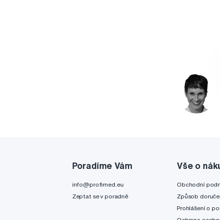
Poradíme Vám
Vše o nák
info@profimed.eu
Obchodní pod
Zeptat se v poradně
Způsob doruče
Prohlášení o po
Ochrana osobní