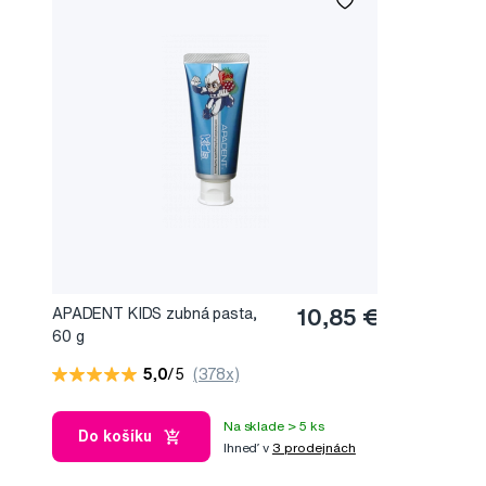
APADENT KIDS zubná pasta,
10,85 €
60 g
5,0
/5
(378x)
Na sklade > 5 ks
Do košíku
Ihneď v
3 prodejnách