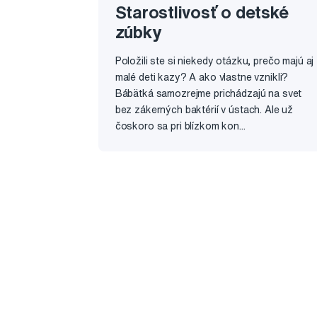
Starostlivosť o detské
zúbky
Položili ste si niekedy otázku, prečo majú aj
malé deti kazy? A ako vlastne vznikli?
Bábätká samozrejme prichádzajú na svet
bez zákerných baktérií v ústach. Ale už
čoskoro sa pri blízkom kon...