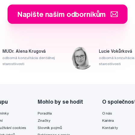
Napište našim odborníkům
MUDr. Alena Krugová
Lucie Vokůrková
odborná konzultácia dentálnej
odborná konzultácia 
starostlivosti
starostlivosti
upu
Mohlo by se hodit
O společnos
mínky
Poradňa
O nás
ní
Značky
Kariéra
užívání cookies
Slovník pojmů
Kontakty
ch údajů
Reklamace a servis