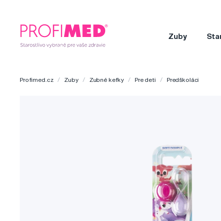
Zuby
Sta
Profimed.cz
Zuby
Zubné kefky
Pre deti
Predškoláci