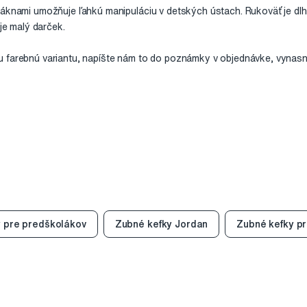
láknami umožňuje ľahkú manipuláciu v detských ústach. Rukoväť je dlh
 je malý darček.
 farebnú variantu, napíšte nám to do poznámky v objednávke, vynasna
 pre predškolákov
Zubné kefky Jordan
Zubné kefky pr