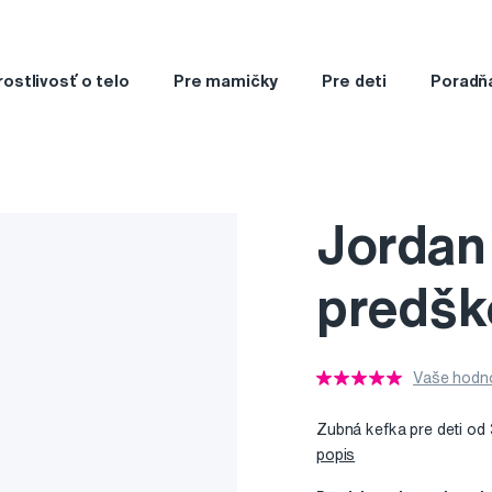
rostlivosť o telo
Pre mamičky
Pre deti
Poradň
Jordan
predšk
Vaše hodno
Zubná kefka pre deti od
popis