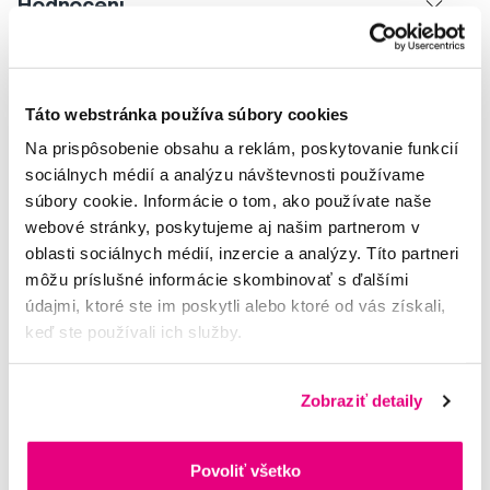
Hodnocení
Táto webstránka používa súbory cookies
Potřebujete poradit?
Na prispôsobenie obsahu a reklám, poskytovanie funkcií
sociálnych médií a analýzu návštevnosti používame
súbory cookie. Informácie o tom, ako používate naše
webové stránky, poskytujeme aj našim partnerom v
Napište našim odborníkům
oblasti sociálnych médií, inzercie a analýzy. Títo partneri
môžu príslušné informácie skombinovať s ďalšími
údajmi, ktoré ste im poskytli alebo ktoré od vás získali,
keď ste používali ich služby.
MUDr. Alena Krugová
Zobraziť detaily
odborná konzultácia dentálnej
starostlivosti
Povoliť všetko
Lucie Vokůrková