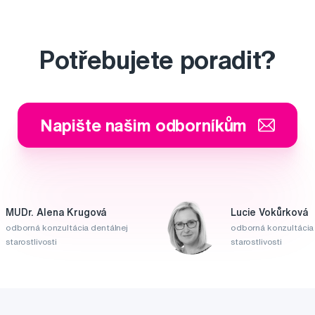
Potřebujete poradit?
Napište našim odborníkům
MUDr. Alena Krugová
Lucie Vokůrková
odborná konzultácia dentálnej
odborná konzultácia 
starostlivosti
starostlivosti