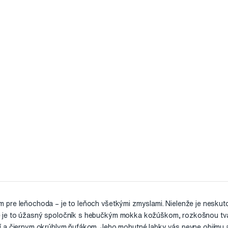
pre leňochoda – je to leňoch všetkými zmyslami. Nielenže je neskuto
 je to úžasný spoločník s hebučkým mokka kožúškom, rozkošnou tvá
 a čiernym okrúhlym ňufákom. Jeho mohutné labky vás pevne objímu a