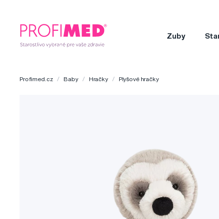
Zuby
Sta
Profimed.cz
Baby
Hračky
Plyšové hračky