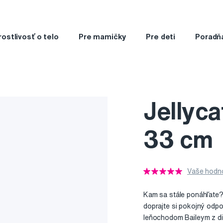
rostlivosť o telo
Pre mamičky
Pre deti
Poradň
Jellyc
33 cm
Vaše hodno
Kam sa stále ponáhľate?
doprajte si pokojný odp
leňochodom Baileym z die