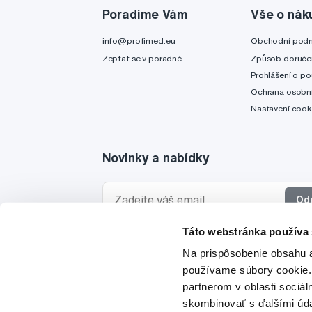
Poradíme Vám
Vše o nák
info@profimed.eu
Obchodní pod
Zeptat se v poradně
Způsob doruče
Prohlášení o po
Ochrana osobní
Nastavení cook
Novinky a nabídky
Od
Táto webstránka používa
Chci dostávat informace o novinkách a akčních
Na prispôsobenie obsahu a
a souhlasím se
zpracováním osobních údajů
pro 
používame súbory cookie.
partnerom v oblasti sociál
skombinovať s ďalšími údaj