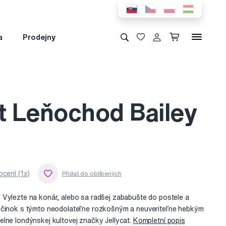
a
Prodejny
at Leňochod Bailey
cení (1x)
 Vylezte na konár, alebo sa radšej zababušte do postele a
očinok s týmto neodolateľne rozkošným a neuveriteľne hebkým
lne londýnskej kultovej značky Jellycat.
Kompletní popis