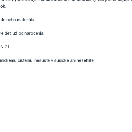
nok.
dolného materiálu.
e deti už od narodenia.
N 71.
emickému čisteniu, nesušte v sušičke ani nežehlite.