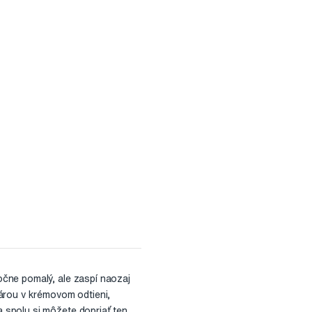
čne pomalý, ale zaspí naozaj
rou v krémovom odtieni,
 spolu si môžete dopriať ten