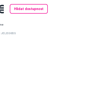
€
Hlídat dostupnost
ine
í: JELBS6BS