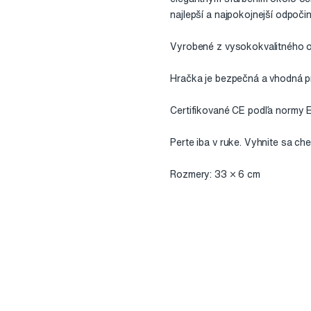
najlepší a najpokojnejší odpoči
Vyrobené z vysokokvalitného o
Hračka je bezpečná a vhodná pr
Certifikované CE podľa normy E
Perte iba v ruke. Vyhnite sa ch
Rozmery: 33 × 6 cm