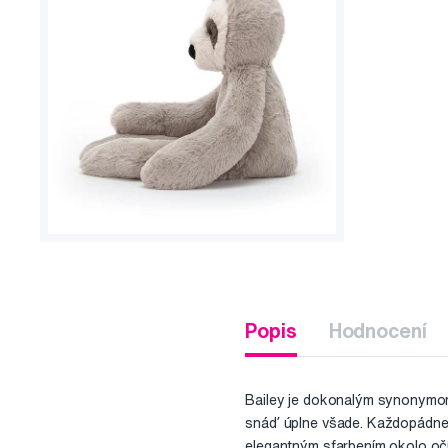
Popis
Hodnocení
Bailey je dokonalým synonymom 
snáď úplne všade. Každopádne
elegantným sfarbením okolo očí