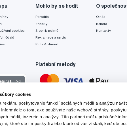
upu
Mohlo by se hodit
O společnos
mínky
Poradňa
O nás
ní
Značky
Kariéra
užívání cookies
Slovník pojmů
Kontakty
ch údajů
Reklamace a servis
ies
Klub Profimed
Platební metody
ebírat
 súbory cookies
 nabídkách
 reklám, poskytovanie funkcií sociálnych médií a analýzu návšt
tyto účely.
 Informácie o tom, ako používate naše webové stránky, poskytu
nych médií, inzercie a analýzy. Títo partneri môžu príslušné info
mi, ktoré ste im poskytli alebo ktoré od vás získali, keď ste pou