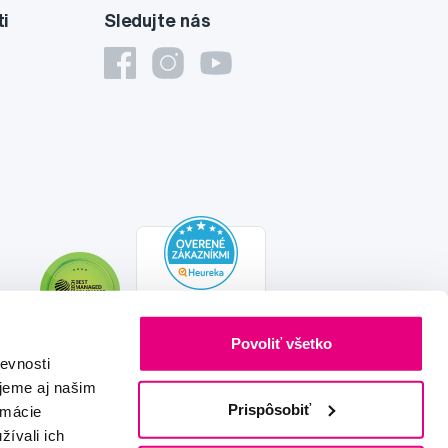
ti
Sledujte nás
Povoliť všetko
evnosti
jeme aj našim
Prispôsobiť
rmácie
žívali ich