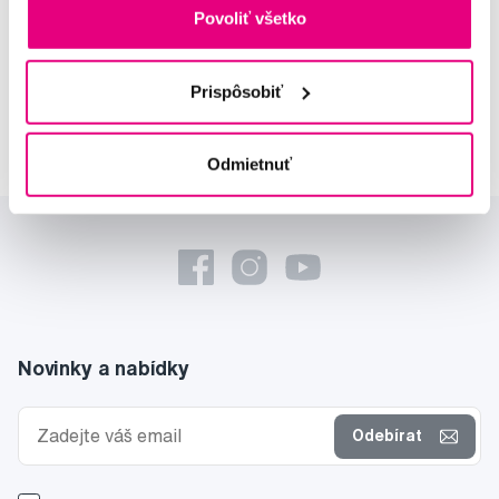
starostlivosti
Povoliť všetko
Lucie Vokůrková
Prispôsobiť
odborná konzultácia dentálnej
starostlivosti
Odmietnuť
Novinky a nabídky
Odebírat