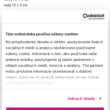
malý 13 × 5 cm
Hodnocení
Táto webstránka používa súbory cookies
Na prispôsobenie obsahu a reklám, poskytovanie funkcií
sociálnych médií a analýzu návštevnosti používame
Potřebujete poradit?
súbory cookie. Informácie o tom, ako používate naše
webové stránky, poskytujeme aj našim partnerom v
oblasti sociálnych médií, inzercie a analýzy. Títo partneri
Napište našim odborníkům
môžu príslušné informácie skombinovať s ďalšími
údajmi, ktoré ste im poskytli alebo ktoré od vás získali,
keď ste používali ich služby.
Zobraziť detaily
MUDr. Alena Krugová
odborná konzultácia dentálnej