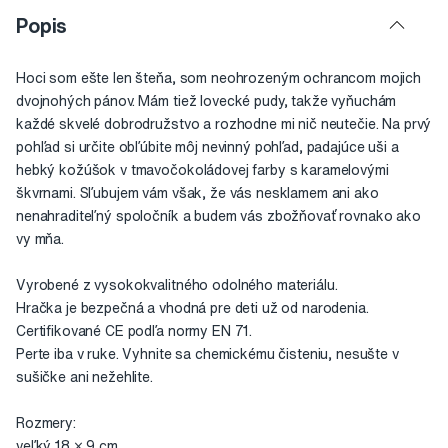
Popis
Hoci som ešte len šteňa, som neohrozeným ochrancom mojich
dvojnohých pánov. Mám tiež lovecké pudy, takže vyňuchám
každé skvelé dobrodružstvo a rozhodne mi nič neutečie. Na prvý
pohľad si určite obľúbite môj nevinný pohľad, padajúce uši a
hebký kožúšok v tmavočokoládovej farby s karamelovými
škvrnami. Sľubujem vám však, že vás nesklamem ani ako
nenahraditeľný spoločník a budem vás zbožňovať rovnako ako
vy mňa.
Vyrobené z vysokokvalitného odolného materiálu.
Hračka je bezpečná a vhodná pre deti už od narodenia.
Certifikované CE podľa normy EN 71.
Perte iba v ruke. Vyhnite sa chemickému čisteniu, nesušte v
sušičke ani nežehlite.
Rozmery:
veľký 18 × 9 cm