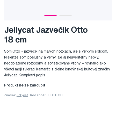
Jellycat Jazvečík Otto
18 cm
Som Otto – jazvečík na malých nôžkach, ale s veľkým srdcom.
Nielenže som poslušný a verný, ale aj neuveriteľný hebký,
neodolateľne rozkošný a sofistikovane vtipný – rovnako ako
všetci moji zvierací kamaráti z dielne londýnskej kultovej značky
Jellycat.
Kompletní popis
Produkt nelze zakoupit
Značka:
Jellycat
Kód zboží: JELOT3SD