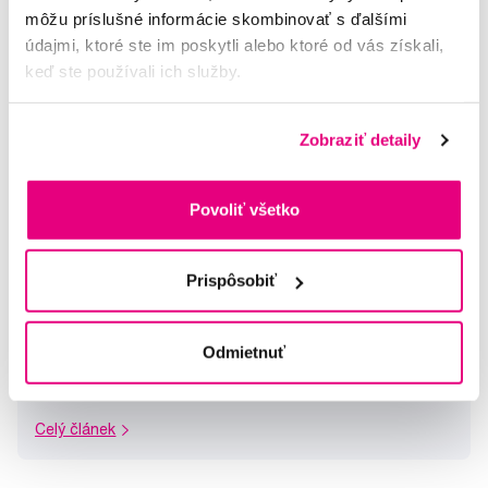
môžu príslušné informácie skombinovať s ďalšími
údajmi, ktoré ste im poskytli alebo ktoré od vás získali,
keď ste používali ich služby.
Zobraziť detaily
Povoliť všetko
Ako vychovať knihomoľa
Prispôsobiť
Akú úlohu zohráva vo výchove čítanie a je potrebné
trénovať pozitívny vzťah ku knihám už od útleho veku?
Odmietnuť
Určite áno! Knihy by mali byť prirodzenou súčasťou života
dieťaťa už od narodenia. Ma...
Celý článek