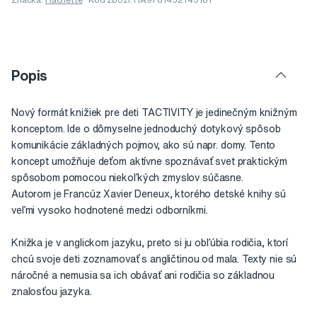
Popis
Nový formát knižiek pre deti TACTIVITY je jedinečným knižným
konceptom. Ide o dômyselne jednoduchý dotykový spôsob
komunikácie základných pojmov, ako sú napr. domy. Tento
koncept umožňuje deťom aktívne spoznávať svet praktickým
spôsobom pomocou niekoľkých zmyslov súčasne.
Autorom je Francúz Xavier Deneux, ktorého detské knihy sú
veľmi vysoko hodnotené medzi odborníkmi.
Knižka je v anglickom jazyku, preto si ju obľúbia rodičia, ktorí
chcú svoje deti zoznamovať s angličtinou od mala. Texty nie sú
náročné a nemusia sa ich obávať ani rodičia so základnou
znalosťou jazyka.