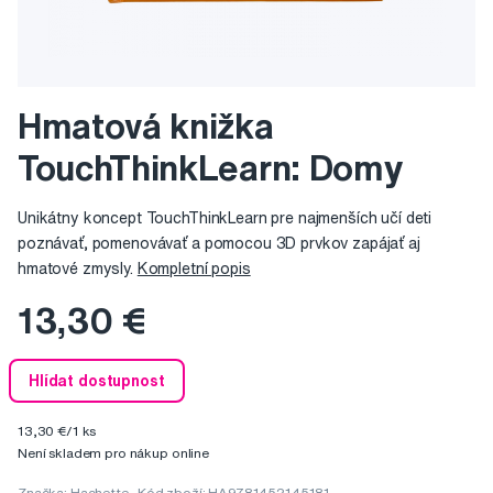
Hmatová knižka
TouchThinkLearn: Domy
Unikátny koncept TouchThinkLearn pre najmenších učí deti
poznávať, pomenovávať a pomocou 3D prvkov zapájať aj
hmatové zmysly.
Kompletní popis
13,30 €
Hlídat dostupnost
13,30 €/1 ks
Není skladem pro nákup online
Značka:
Hachette
Kód zboží: HA9781452145181