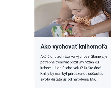
Ako vychovať knihomoľa
Akú úlohu zohráva vo výchove čítanie a je
potrebné trénovať pozitívny vzťah ku
knihám už od útleho veku? Určite áno!
Knihy by mali byť prirodzenou súčasťou
života dieťaťa už od narodenia. Ma...