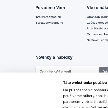
Poradíme Vám
Vše o nák
info@profimed.eu
Obchodní pod
Zeptat se v poradně
Způsob doruče
Prohlášení o po
Ochrana osobní
Nastavení cook
Novinky a nabídky
Od
Táto webstránka používa
Chci dostávat informace o novinkách a akčních
Na prispôsobenie obsahu a
a souhlasím se
zpracováním osobních údajů
pro 
používame súbory cookie.
partnerom v oblasti sociál
skombinovať s ďalšími údaj