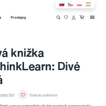
a
Prodejny
á knižka
hinkLearn: Divé
á
cení (4x)