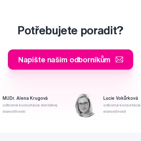
Potřebujete poradit?
Napište našim odborníkům
MUDr. Alena Krugová
Lucie Vokůrková
odborná konzultácia dentálnej
odborná konzultácia 
starostlivosti
starostlivosti