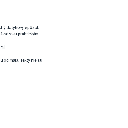
uchý dotykový spôsob
ávať svet praktickým
mi.
ou od mala. Texty nie sú