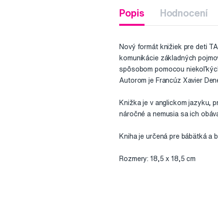
Popis
Hodnocení
Nový formát knižiek pre deti 
komunikácie základných pojmov
spôsobom pomocou niekoľkých
Autorom je Francúz Xavier Den
Knižka je v anglickom jazyku, pr
náročné a nemusia sa ich obáva
Kniha je určená pre bábätká a b
Rozmery: 18,5 x 18,5 cm