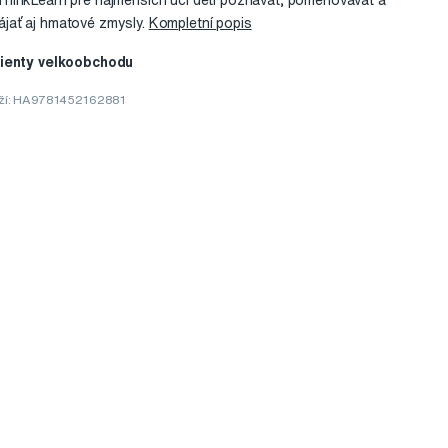
hinkLearn pre najmenších učí deti poznávať, pomenovávať a
jať aj hmatové zmysly.
Kompletní popis
lienty velkoobchodu
ží: HA9781452162881