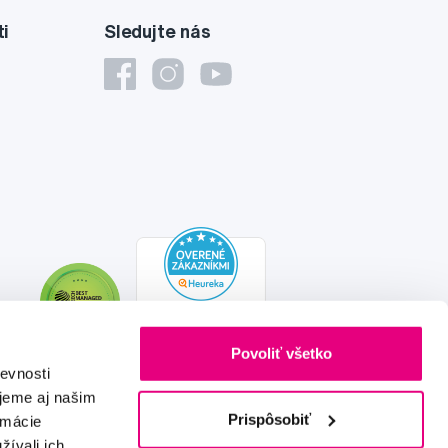
ti
Sledujte nás
Povoliť všetko
evnosti
jeme aj našim
Prispôsobiť
rmácie
žívali ich