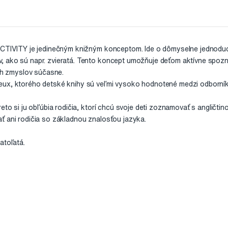
TACTIVITY je jedinečným knižným konceptom. Ide o dômyselne jednod
, ako sú napr. zvieratá. Tento koncept umožňuje deťom aktívne spozn
 zmyslov súčasne.
eux, ktorého detské knihy sú veľmi vysoko hodnotené medzi odborník
eto si ju obľúbia rodičia, ktorí chcú svoje deti zoznamovať s angličtin
ť ani rodičia so základnou znalosťou jazyka.
atoľatá.