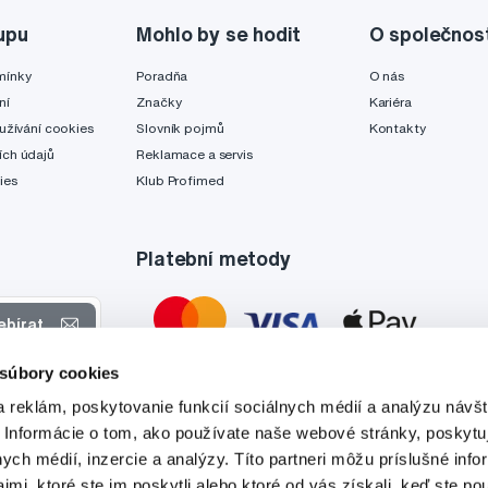
upu
Mohlo by se hodit
O společnos
mínky
Poradňa
O nás
ní
Značky
Kariéra
užívání cookies
Slovník pojmů
Kontakty
ch údajů
Reklamace a servis
ies
Klub Profimed
Platební metody
ebírat
 súbory cookies
 nabídkách
 reklám, poskytovanie funkcií sociálnych médií a analýzu návšt
tyto účely.
 Informácie o tom, ako používate naše webové stránky, poskytu
nych médií, inzercie a analýzy. Títo partneri môžu príslušné info
mi, ktoré ste im poskytli alebo ktoré od vás získali, keď ste pou