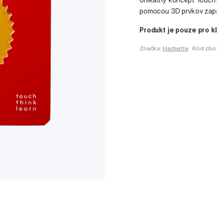
Unikátny koncept TouchT
pomocou 3D prvkov zapá
Produkt je pouze pro k
Značka:
Hachette
Kód zbo