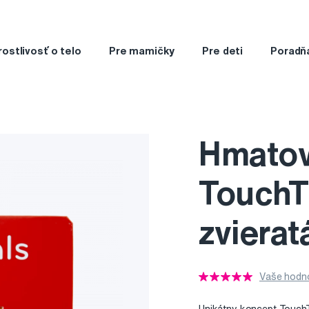
rostlivosť o telo
Pre mamičky
Pre deti
Poradň
Hmatov
TouchT
zvierat
Vaše hodno