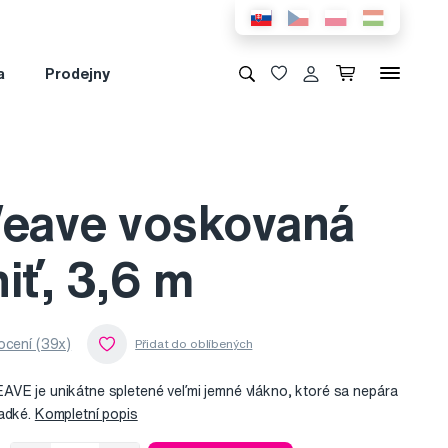
a
Prodejny
eave voskovaná
iť, 3,6 m
cení (39x)
AVE je unikátne spletené veľmi jemné vlákno, ktoré sa nepára
ladké.
Kompletní popis