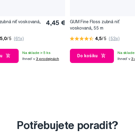
ubná niť voskovaná,
4,45 €
GUM Fine Floss zubná niť
voskovaná, 55 m
5,0
/5
(61x)
4,5
/5
(53x)
Na sklade > 5 ks
Na sklade 
ku
Do košíku
Ihneď v
3 prodejnách
Ihneď v
3 
Potřebujete poradit?