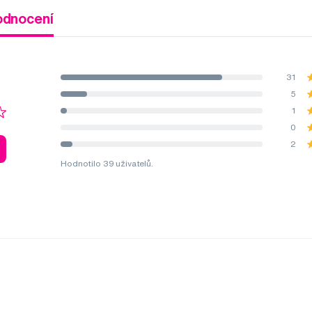
odnocení
31
5
1
0
2
Hodnotilo 39 uživatelů.