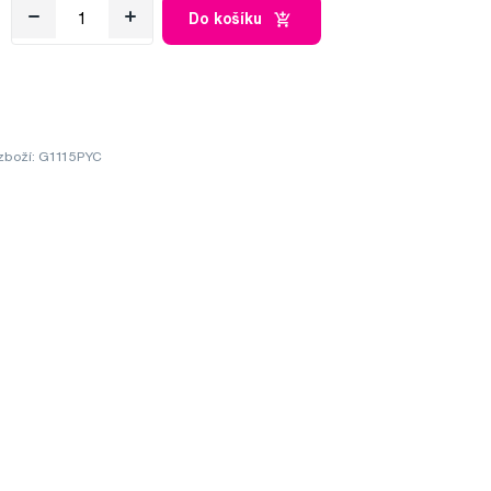
Do košíku
zboží: G1115PYC