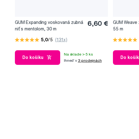
GUM Expanding voskovaná zubná
6,60 €
GUM Weave z
niť s mentolom, 30 m
55 m
5,0
/5
(131x)
Na sklade > 5 ks
Do košíku
Do koší
Ihneď v
3 prodejnách