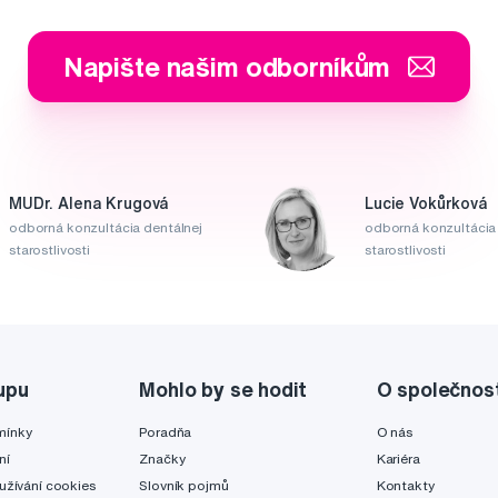
Napište našim odborníkům
MUDr. Alena Krugová
Lucie Vokůrková
odborná konzultácia dentálnej
odborná konzultácia 
starostlivosti
starostlivosti
upu
Mohlo by se hodit
O společnos
mínky
Poradňa
O nás
ní
Značky
Kariéra
užívání cookies
Slovník pojmů
Kontakty