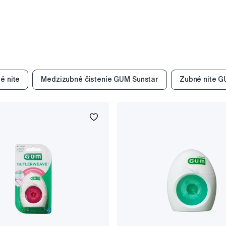
é nite
Medzizubné čistenie GUM Sunstar
Zubné nite G