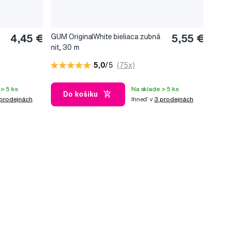
4,45 €
GUM OriginalWhite bieliaca zubná
5,55 €
nit, 30 m
5,0
/5
(75x)
> 5 ks
Na sklade > 5 ks
Do košíku
prodejnách
Ihneď v
3 prodejnách