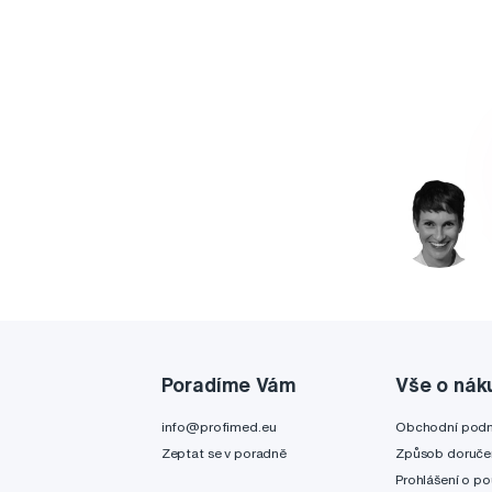
Poradíme Vám
Vše o nák
info@profimed.eu
Obchodní pod
Zeptat se v poradně
Způsob doruče
Prohlášení o po