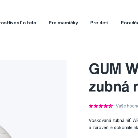
rostlivosť o telo
Pre mamičky
Pre deti
Poradň
GUM W
zubná n
Vaše hodno
Voskovaná zubná niť. WE
a zároveň je dokonale h