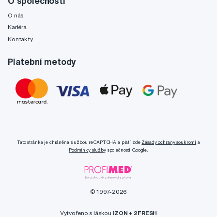
O společnosti
O nás
Kariéra
Kontakty
Platební metody
Tato stránka je chráněna službou reCAPTCHA a platí zde
Zásady ochrany soukromí
a
Podmínky služby
společnosti Google.
© 1997-2026
Vytvořeno s láskou
IZON
+
2FRESH