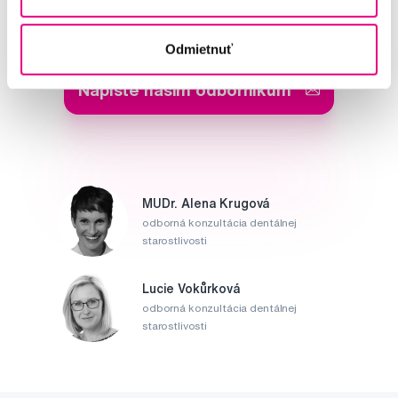
Potřebujete poradit?
Odmietnuť
Napište našim odborníkům
MUDr. Alena Krugová
odborná konzultácia dentálnej
starostlivosti
Lucie Vokůrková
odborná konzultácia dentálnej
starostlivosti