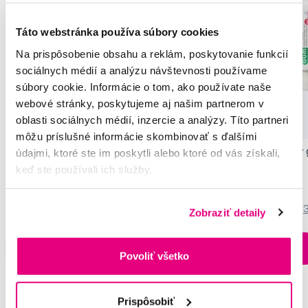
Táto webstránka používa súbory cookies
Na prispôsobenie obsahu a reklám, poskytovanie funkcií
sociálnych médií a analýzu návštevnosti používame
súbory cookie. Informácie o tom, ako používate naše
webové stránky, poskytujeme aj našim partnerom v
oblasti sociálnych médií, inzercie a analýzy. Títo partneri
môžu príslušné informácie skombinovať s ďalšími
GUM PAROEX ústny výplach (CHX 0,06
GUM PAROEX zubný g
údajmi, ktoré ste im poskytli alebo ktoré od vás získali,
% + CPC 0,05 %), 500 ml
CPC 0,05 %), 12 ml
keď ste používali ich služby.
8,65 €
1,65 €
5,0
/5
(355x)
4,5
/5
(
Zobraziť detaily
Na sklade > 5 ks
Do košíku
Do košíku
Povoliť všetko
Ihneď v
3 prodejnách
Prispôsobiť