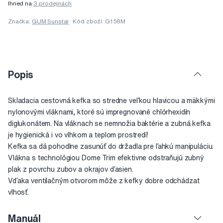
Ihned na
3 prodejnách
Značka:
GUM Sunstar
Kód zboží: G158M
Popis
Skladacia cestovná kefka so stredne veľkou hlavicou a mäkkými
nylonovými vláknami, ktoré sú impregnované chlórhexidín
diglukonátem. Na vláknach se nemnožia baktérie a zubná kefka
je hygienická i vo vlhkom a teplom prostredí!
Kefka sa dá pohodlne zasunúť do držadla pre ľahkú manipuláciu.
Vlákna s technológiou Dome Trim efektivne odstraňujú zubný
plak z povrchu zubov a okrajov ďasien.
Vďaka ventilačným otvorom môže z kefky dobre odchádzat
vlhosť.
Manuál