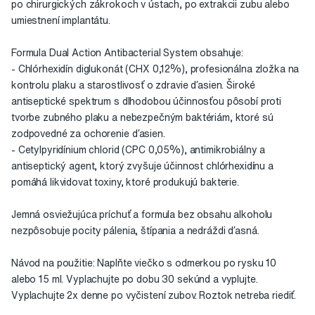
po chirurgických zákrokoch v ústach, po extrakcii zubu alebo
umiestnení implantátu.
Formula Dual Action Antibacterial System obsahuje:
- Chlórhexidín diglukonát (CHX 0,12%), profesionálna zložka na
kontrolu plaku a starostlivosť o zdravie ďasien. Široké
antiseptické spektrum s dlhodobou účinnosťou pôsobí proti
tvorbe zubného plaku a nebezpečným baktériám, ktoré sú
zodpovedné za ochorenie ďasien.
- Cetylpyridínium chlorid (CPC 0,05%), antimikrobiálny a
antiseptický agent, ktorý zvyšuje účinnost chlórhexidínu a
pomáhá likvidovat toxiny, ktoré produkujú bakterie.
Jemná osviežujúca príchuť a formula bez obsahu alkoholu
nezpôsobuje pocity pálenia, štípania a nedráždi ďasná.
Návod na použitie: Naplňte viečko s odmerkou po rysku 10
alebo 15 ml. Vyplachujte po dobu 30 sekúnd a vyplujte.
Vyplachujte 2x denne po vyčistení zubov. Roztok netreba riediť.