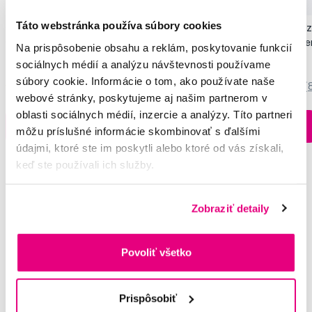
Táto webstránka používa súbory cookies
GUM PAROEX zubný gél (CHX 0,12 % +
GUM TRAV-LER medzi
CPC 0,05 %), 75 ml
chlorhexidínom, červe
Na prispôsobenie obsahu a reklám, poskytovanie funkcií
(ISO 1), 6 ks
7,10 €
6,20 €
sociálnych médií a analýzu návštevnosti používame
súbory cookie. Informácie o tom, ako používate naše
5,0
/5
(249x)
5,0
/5
(
webové stránky, poskytujeme aj našim partnerom v
oblasti sociálnych médií, inzercie a analýzy. Títo partneri
Na sklade > 5 ks
Do košíku
Do košíku
môžu príslušné informácie skombinovať s ďalšími
Ihneď v
3 prodejnách
údajmi, ktoré ste im poskytli alebo ktoré od vás získali,
keď ste používali ich služby.
Zobraziť detaily
Vybrané dotazy a články
Povoliť všetko
Baktérie
Prispôsobiť
Martina