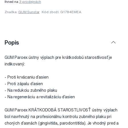
Ihned na
3 prodejnách
Značka:
GUM Sunstar
Kód zboží: G1784EMEA
Popis
GUM Paroex ústny výplach pre krátkodobú starostlivosť je
indikovaný:
- Proti krvácaniu ďasien
- Proti zápalu ďasien
- Na redukciu zubného plaku
- Na regeneráciu a revitalizáciu ďasien
GUM Paroex KRÁTKODOBÁ STAROSTLIVOSŤ ústny výplach
bol navrhnutý na profesionálnu kontrolu zubného plaku pri
chorých ďasnách (gingivitída, parodontitída). Je vhodný pred a