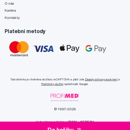
O nás
Kariéra
Kontakty
Platební metody
Tato stránka je chráněna službou reCAPTCHA a platí zde
Zásady ochrany soukromí
a
Podmínky služby
společnosti Google.
© 1997-2026
Vytvořeno s láskou
IZON
+
2FRESH
Do košíku