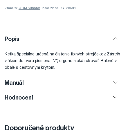
Značka:
GUM Sunstar
Kód zboží: G125MH
Popis
Kefka špeciálne určená na čistenie fixných strojčekov. Zástrih
vlákien do tvaru písmena "V", ergonomická rukoväť. Balené v
obale s cestovným krytom.
Manuál
Hodnocení
Doporučené produkty