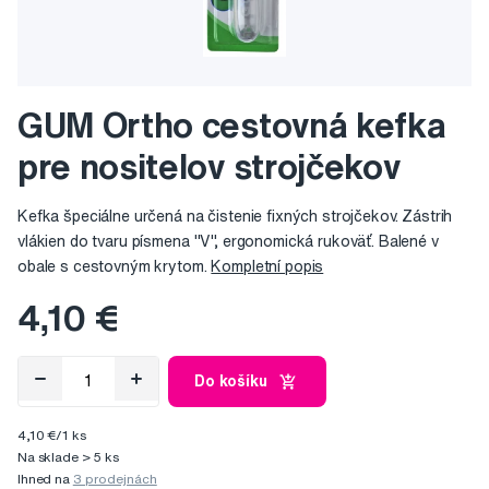
GUM Ortho cestovná kefka
pre nositelov strojčekov
Kefka špeciálne určená na čistenie fixných strojčekov. Zástrih
vlákien do tvaru písmena "V", ergonomická rukoväť. Balené v
obale s cestovným krytom.
Kompletní popis
4,10 €
Do košíku
4,10 €/1 ks
Na sklade > 5 ks
Ihned na
3 prodejnách