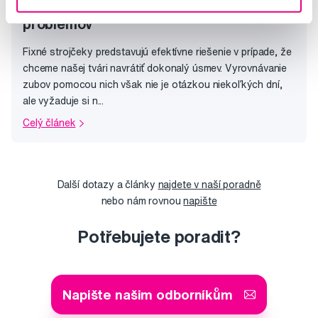
strojček môže predísť celému radu
problémov
Fixné strojčeky predstavujú efektívne riešenie v prípade, že
chceme našej tvári navrátiť dokonalý úsmev. Vyrovnávanie
zubov pomocou nich však nie je otázkou niekoľkých dní,
ale vyžaduje si n...
Celý článek
Další dotazy a články
najdete v naší poradně
nebo nám rovnou
napište
Potřebujete poradit?
Napište našim odborníkům