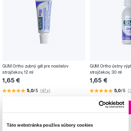
GUM Ortho zubný gél pre nositelov
GUM Ortho ústny výpl
strojčekov, 12 ml
strojčekov, 30 ml
1,65 €
1,65 €
5,0
/5
(47x)
5,0
/5
(
Na sklade > 5 ks
Do košíku
Do košíku
Ihneď v
3 prodejnách
Táto webstránka používa súbory cookies