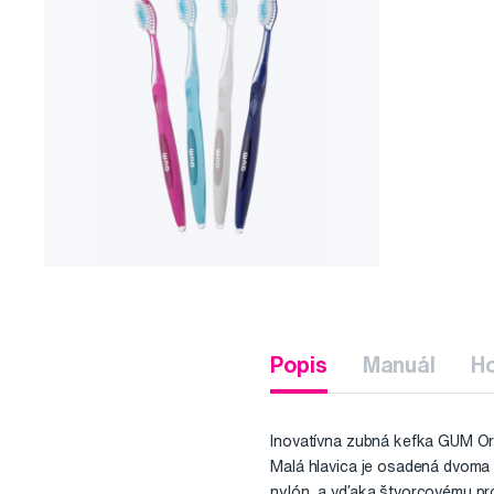
Popis
Manuál
H
Inovatívna zubná kefka GUM Ori
Malá hlavica je osadená dvoma t
nylón, a vďaka štvorcovému pro