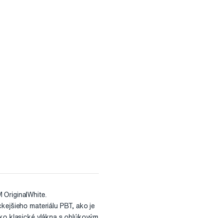
 OriginalWhite.
kejšieho materiálu PBT, ako je
ako klasické vlákna s oblúkovým