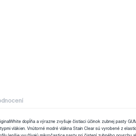
odnocení
ginalWhite dopĺňa a výrazne zvyšuje čistiaci účinok zubnej pasty GUM
ypmi vlákien. Vnútorné modré vlákna Stain Clear sú vyrobené z elastic
filu lepšie využívajú mikročastice pasty pri čistení zubného povrchu 