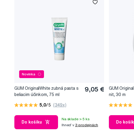
Novinka
GUM OriginalWhite zubná pasta s
9,05 €
GUM Original
beliacim účinkom, 75 ml
nit, 30 m
5,0
/5
(349x)
Na sklade > 5 ks
Do košíku
Do koší
Ihneď v
3 prodejnách