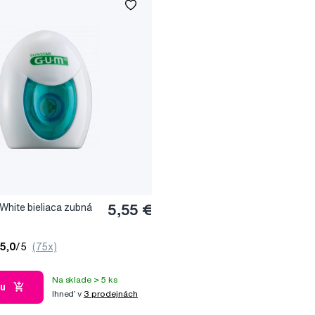
White bieliaca zubná
5,55 €
5,0
/5
(75x)
Na sklade > 5 ks
ku
Ihneď v
3 prodejnách