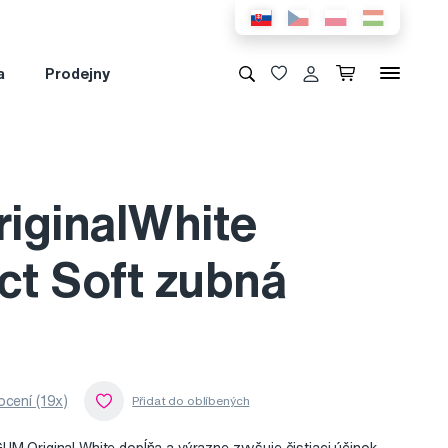
a
Prodejny
iginalWhite
t Soft zubná
cení (19x)