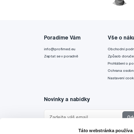
Poradíme Vám
Vše o nák
info@profimed.eu
Obchodní pod
Zeptat se v poradně
Způsob doruče
Prohlášení o po
Ochrana osobní
Nastavení cook
Novinky a nabídky
Od
Táto webstránka používa