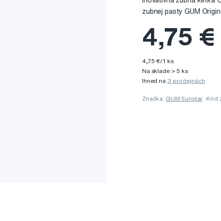
Inovatívna zubná kefka G
zubnej pasty GUM Origin
4,75 €
4,75 €/1 ks
Na sklade > 5 ks
Ihned na
3 prodejnách
Značka:
GUM Sunstar
Kód 