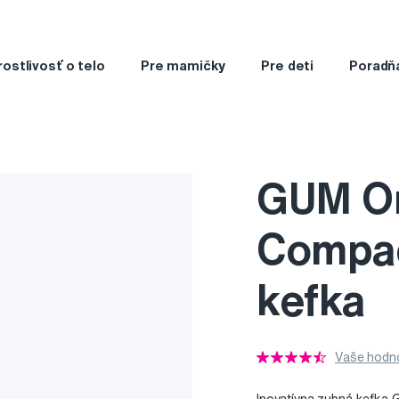
rostlivosť o telo
Pre mamičky
Pre deti
Poradň
GUM Or
Compac
kefka
Vaše hodno