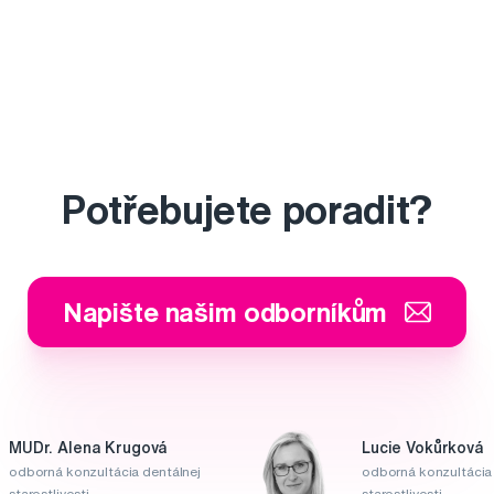
Potřebujete poradit?
Napište našim odborníkům
MUDr. Alena Krugová
Lucie Vokůrková
odborná konzultácia dentálnej
odborná konzultácia 
starostlivosti
starostlivosti