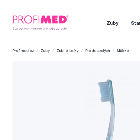
Zuby
Sta
Profimed.cz
Zuby
Zubné kefky
Pre dospelých
Mäkké