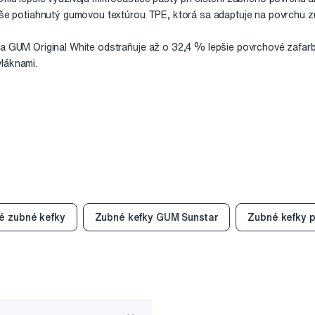
yše potiahnutý gumovou textúrou TPE, ktorá sa adaptuje na povrchu zub
ka GUM Original White odstraňuje až o 32,4 % lepšie povrchové zafar
láknami.
é zubné kefky
Zubné kefky GUM Sunstar
Zubné kefky 