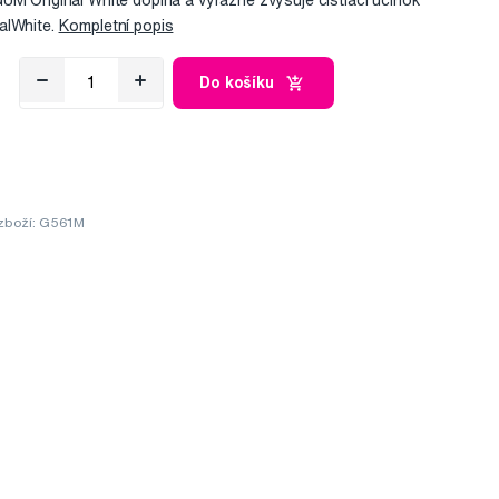
UM Original White dopĺňa a výrazne zvyšuje čistiaci účinok
alWhite.
Kompletní popis
Do košíku
zboží: G561M