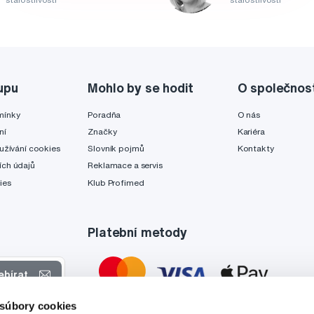
upu
Mohlo by se hodit
O společnos
mínky
Poradňa
O nás
ní
Značky
Kariéra
užívání cookies
Slovník pojmů
Kontakty
ch údajů
Reklamace a servis
ies
Klub Profimed
Platební metody
ebírat
 súbory cookies