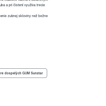
a a pri čistení využíva trecie
benie zubnej skloviny než bežne
pre dospelých GUM Sunstar