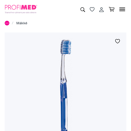
Mäkké