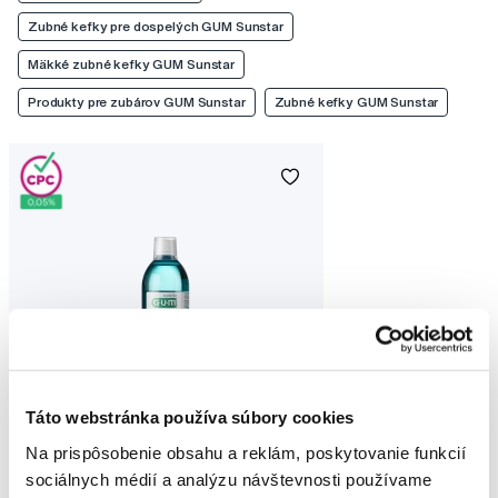
Zubné kefky pre dospelých GUM Sunstar
Mäkké zubné kefky GUM Sunstar
Produkty pre zubárov GUM Sunstar
Zubné kefky GUM Sunstar
Táto webstránka používa súbory cookies
Na prispôsobenie obsahu a reklám, poskytovanie funkcií
sociálnych médií a analýzu návštevnosti používame
GUM PAROEX ústny výplach (CHX 0,06