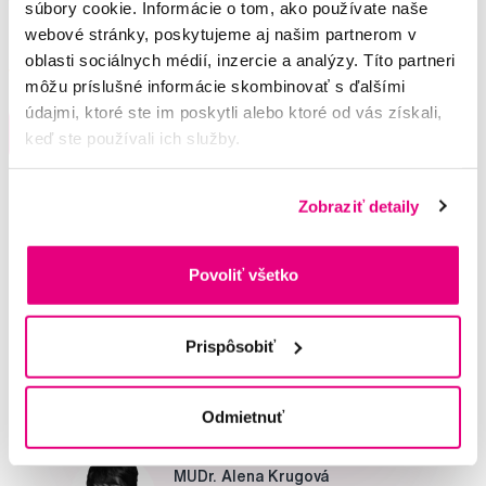
% + CPC 0,05 %), 500 ml
súbory cookie. Informácie o tom, ako používate naše
8,65 €
webové stránky, poskytujeme aj našim partnerom v
oblasti sociálnych médií, inzercie a analýzy. Títo partneri
5,0
/5
(355x)
môžu príslušné informácie skombinovať s ďalšími
údajmi, ktoré ste im poskytli alebo ktoré od vás získali,
Na sklade > 5 ks
Do košíku
keď ste používali ich služby.
Ihneď v
3 prodejnách
Zobraziť detaily
Potřebujete poradit?
Povoliť všetko
Napište našim odborníkům
Prispôsobiť
Odmietnuť
MUDr. Alena Krugová