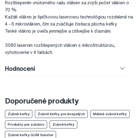
Rozštiepením vnútorného radu vlákien sa zvýši počet vlákien o
70 %.
Každé vlákno je špičkovou laserovou technológiou rozdelené na
4 - 6 mikrovlákien, čím sa zväčšuje čistiaca plocha kefky.
Tenké vlákno je oveľa jemnejšie a citlivejšie k ďasnám.
3580 laserom rozštiepených vlákien s mikroštruktúrou,
vyhotovenie v 4 farbách.
Hodnocení
Doporučené produkty
Zubné kefky
Zubné kefky pre dospelých
Mäkké zubné kefky
Produkty pre zubárov
Zubné kefky
Zubné kefky GUM Sunstar