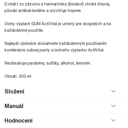
Extrakt zo zázvoru a harmančeka (bisabol) chráni ďasná,
pôsobí antibakteriálne a urýchľuje hojenie.
Ústny výplach GUM ActiVital je určený pre dospelých a na
každodenné použitie.
Najlepší výsledok dosiahnete každodenným používaním
kombinácie zubnej pasty a ústneho výplachu ActiVital.
Neobsahuje parabény, sulfáty, alkohol, limonén.
Obsah: 300 ml
Složení
Manuál
Hodnocení