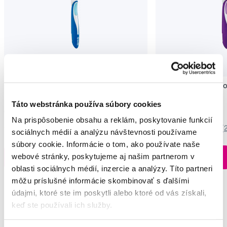
GUM Activital Soft zubná kefka
GUM Activital Ultra C
kefka
Táto webstránka používa súbory cookies
4,75 €
4,75 €
Na prispôsobenie obsahu a reklám, poskytovanie funkcií
5,0
/5
(19x)
5,0
/5
(
sociálnych médií a analýzu návštevnosti používame
súbory cookie. Informácie o tom, ako používate naše
Na sklade > 5 ks
webové stránky, poskytujeme aj našim partnerom v
Do košíku
Do košíku
Ihneď v
3 prodejnách
oblasti sociálnych médií, inzercie a analýzy. Títo partneri
môžu príslušné informácie skombinovať s ďalšími
údajmi, ktoré ste im poskytli alebo ktoré od vás získali,
keď ste používali ich služby.
Vybrané dotazy a články