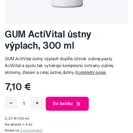
GUM ActiVital ústny
výplach, 300 ml
GUM ActiVital ústny výplach dopĺňa účinok zubnej pasty
ActiVital a spolu tak vytvárajú komplexnú ochranu zubnej
skloviny, ďasien a celej ústnej dutiny.
Kompletní popis
7,10 €
Do košíku
2,37 €/100 ml
Na sklade > 5 ks
Ihned na
3 prodejnách