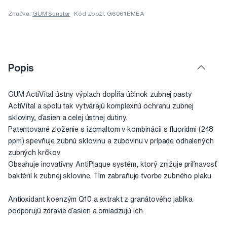
Značka:
GUM Sunstar
Kód zboží: G6061EMEA
Popis
GUM ActiVital ústny výplach dopĺňa účinok zubnej pasty
ActiVital a spolu tak vytvárajú komplexnú ochranu zubnej
skloviny, ďasien a celej ústnej dutiny.
Patentované zloženie s izomaltom v kombinácii s fluoridmi (248
ppm) spevňuje zubnú sklovinu a zubovinu v prípade odhalených
zubných krčkov.
Obsahuje inovatívny AntiPlaque systém, ktorý znižuje priľnavosť
baktérií k zubnej sklovine. Tím zabraňuje tvorbe zubného plaku.
Antioxidant koenzým Q10 a extrakt z granátového jablka
podporujú zdravie ďasien a omladzujú ich.