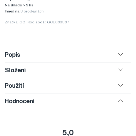
Na sklade > 5 ks
Ihned na
3 prodejnách
Značka:
GC
Kód zboží: GCE003307
Popis
Složení
Použití
Hodnocení
5,0