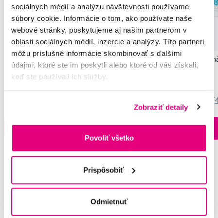
sociálnych médií a analýzu návštevnosti používame
súbory cookie. Informácie o tom, ako používate naše
webové stránky, poskytujeme aj našim partnerom v
oblasti sociálnych médií, inzercie a analýzy. Títo partneri
môžu príslušné informácie skombinovať s ďalšími
GC Tooth Mousse, melón, 40 g
GC Tooth Mousse, mä
údajmi, ktoré ste im poskytli alebo ktoré od vás získali,
keď ste používali ich služby.
21,90 €
21,90 €
5,0
/5
(34x)
5,0
/5
(
Zobraziť detaily
Na sklade > 5 ks
Do košíku
Do košíku
Ihneď v
3 prodejnách
Povoliť všetko
Prispôsobiť
Vybrané dotazy a články
Odmietnuť