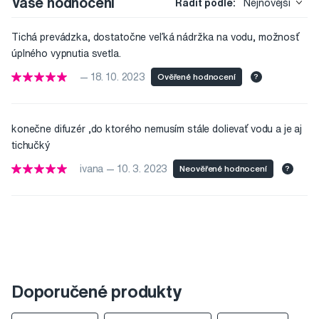
Vaše hodnocení
Řadit podle:
Nejnovější
Tichá prevádzka, dostatočne veľká nádržka na vodu, možnosť
úplného vypnutia svetla.
— 18. 10. 2023
Ověřené hodnocení
?
konečne difuzér ,do ktorého nemusím stále dolievať vodu a je aj
tichučký
ivana — 10. 3. 2023
Neověřené hodnocení
?
Doporučené produkty