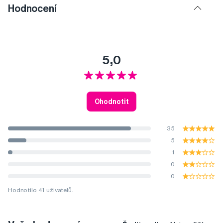
Hodnocení
5,0
Ohodnotit
35
5
1
0
0
Hodnotilo 41 uživatelů.