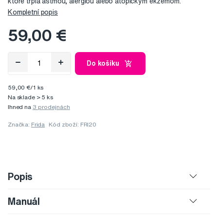
ktoré trpia astmou, alergiou alebo atopickým ekzémom.
Kompletní popis
59,00 €
Do košíku
59,00 €/1 ks
Na sklade > 5 ks
Ihned na
3 prodejnách
Značka:
Frida
Kód zboží: FRI20
Popis
Manuál