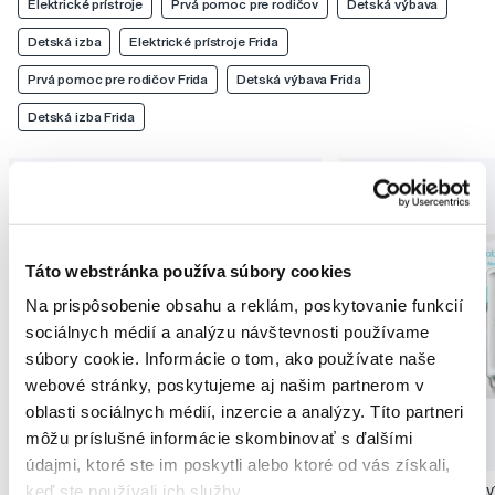
Elektrické prístroje
Prvá pomoc pre rodičov
Detská výbava
Detská izba
Elektrické prístroje Frida
Prvá pomoc pre rodičov Frida
Detská výbava Frida
Detská izba Frida
Táto webstránka používa súbory cookies
Na prispôsobenie obsahu a reklám, poskytovanie funkcií
sociálnych médií a analýzu návštevnosti používame
súbory cookie. Informácie o tom, ako používate naše
webové stránky, poskytujeme aj našim partnerom v
oblasti sociálnych médií, inzercie a analýzy. Títo partneri
môžu príslušné informácie skombinovať s ďalšími
údajmi, ktoré ste im poskytli alebo ktoré od vás získali,
keď ste používali ich služby.
Frida Baby NoseFrida sada, nosová
Frida Baby Čistidlo 3v