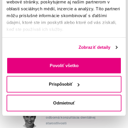
Vaše hodnocení
webové stránky, poskytujeme aj našim partnerom v
Řadit podle:
Nejnovější
oblasti sociálnych médií, inzercie a analýzy. Títo partneri
môžu príslušné informácie skombinovať s ďalšími
údajmi, ktoré ste im poskytli alebo ktoré od vás získali,
keď ste používali ich služby.
Zobraziť detaily
Potřebujete poradit?
Povoliť všetko
Napište našim odborníkům
Prispôsobiť
Odmietnuť
MUDr. Alena Krugová
odborná konzultácia dentálnej
starostlivosti