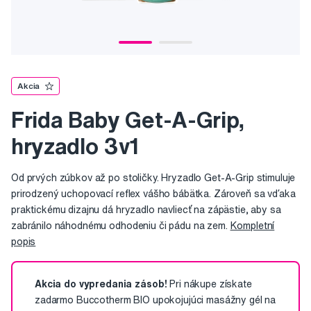
Akcia
Frida Baby Get-A-Grip,
hryzadlo 3v1
Od prvých zúbkov až po stoličky. Hryzadlo Get-A-Grip stimuluje
prirodzený uchopovací reflex vášho bábätka. Zároveň sa vďaka
praktickému dizajnu dá hryzadlo navliecť na zápästie, aby sa
zabránilo náhodnému odhodeniu či pádu na zem.
Kompletní
popis
Akcia do vypredania zásob!
Pri nákupe získate
zadarmo Buccotherm BIO upokojujúci masážny gél na