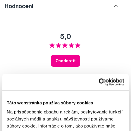
Hodnocení
5,0
Ohodnotit
14
2
0
0
Táto webstránka používa súbory cookies
0
Na prispôsobenie obsahu a reklám, poskytovanie funkcií
Hodnotilo 16 uživatelů.
sociálnych médií a analýzu návštevnosti používame
súbory cookie. Informácie o tom, ako používate naše