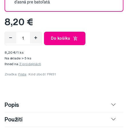
ďasná pre batoľatá.
8,20 €
Do košíku
8,20 €/1 ks
Na sklade > 5 ks
Ihned na
3 prodejnách
Značka:
Frida
Kód zboží: FRI51
Popis
Použití