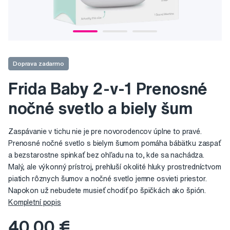
Doprava zadarmo
Frida Baby 2-v-1 Prenosné
nočné svetlo a biely šum
Zaspávanie v tichu nie je pre novorodencov úplne to pravé.
Prenosné nočné svetlo s bielym šumom pomáha bábätku zaspať
a bezstarostne spinkať bez ohľadu na to, kde sa nachádza.
Malý, ale výkonný prístroj, prehluší okolité hluky prostredníctvom
piatich rôznych šumov a nočné svetlo jemne osvieti priestor.
Napokon už nebudete musieť chodiť po špičkách ako špión.
Kompletní popis
40,00 €