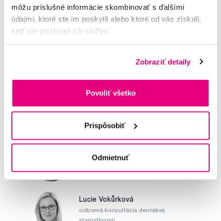
môžu príslušné informácie skombinovať s ďalšími
údajmi, ktoré ste im poskytli alebo ktoré od vás získali,
keď ste používali ich služby.
Potřebujete poradit?
Zobraziť detaily
Napište našim odborníkům
Povoliť všetko
Prispôsobiť
MUDr. Alena Krugová
Odmietnuť
odborná konzultácia dentálnej
starostlivosti
Lucie Vokůrková
odborná konzultácia dentálnej
starostlivosti