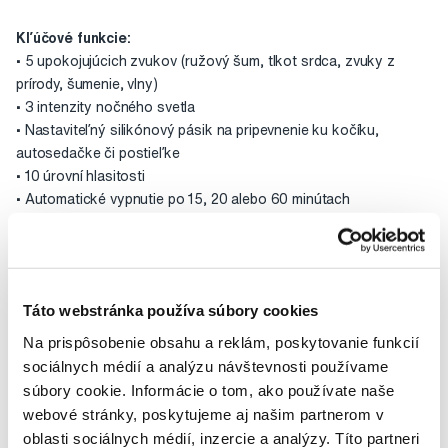
Kľúčové funkcie:
• 5 upokojujúcich zvukov (ružový šum, tlkot srdca, zvuky z
prírody, šumenie, vlny)
• 3 intenzity nočného svetla
• Nastaviteľný silikónový pásik na pripevnenie ku kočíku,
autosedačke či postieľke
• 10 úrovní hlasitosti
• Automatické vypnutie po 15, 20 alebo 60 minútach
• Dlhá výdrž batérie až 14 hodín
• Kompaktné, ľahké prevedenie
• Dobíjanie cez USB
• Vodeodolné
Táto webstránka používa súbory cookies
• Detský zámok
Na prispôsobenie obsahu a reklám, poskytovanie funkcií
Manuál
sociálnych médií a analýzu návštevnosti používame
súbory cookie. Informácie o tom, ako používate naše
webové stránky, poskytujeme aj našim partnerom v
Hodnocení
oblasti sociálnych médií, inzercie a analýzy. Títo partneri