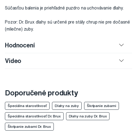
Súčasťou balenia je priehľadné puzdro na uchovávanie dlahy.
Pozor: Dr. Brux dlahy sú určené pre stály chrup nie pre dočasné
(mliečne) zuby.
Hodnocení
Video
Doporučené produkty
Špeciálna starostlivosť
Dlahy na zuby
Škrípanie zubami
Špeciálna starostlivosť Dr. Brux
Dlahy na zuby Dr. Brux
Škrípanie zubami Dr. Brux