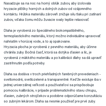
Nasadzuje sa na noc na horný oblúk zubov, aby izolovala
hryzacie plôšky horných a dolných zubov od vzájomného
kontaktu. Hrúbka materiálu zároveň znižuje silu tlaku pri zatínaní
zubov, vďaka čomu môžu žuvacie svaly lepšie relaxovať.
Dlaha je vyrobená zo špeciálneho biokompatibilného,
termoplastického materiálu, ktorý možno individuálne upravovať
nahriatím v horúcej vode, a to aj opakovane.
Hryzacia plocha je vyrobená z pevného materiálu, aby účinne
chránila zuby. Bočná časť, ktorá sa dotýka ďasien a líc, je
vyrobená z mäkkého materiálu a po kalibrácii dlahy sa dá upraviť
zastrihnutím podľa potreby.
Dlaha sa dodáva v troch priehľadných farebných prevedeniach -
svetlomodré, svetlozelené a transparentné. Keďže existuje iba v
jednej univerzálnej veľkosti a používateľovi sa prispôsobuje
pomocou kalibrácie, v prípade problematického stavu chrupu,
ďasien, zubných strojčekov a podobne odporúčame konzultáciu
so zubným lekárom. Dlaha sa nesmie používať pre prvé zuby.