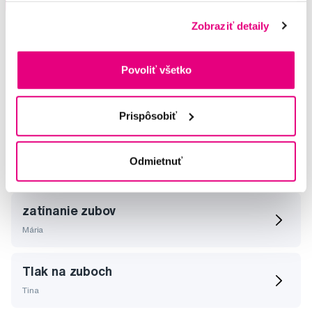
Ihneď v
3 prodejnách
Zobraziť detaily
Povoliť všetko
Vybrané dotazy a články
Prispôsobiť
Bruxizmus
Odmietnuť
Ivana
zatínanie zubov
Mária
Tlak na zuboch
Tina