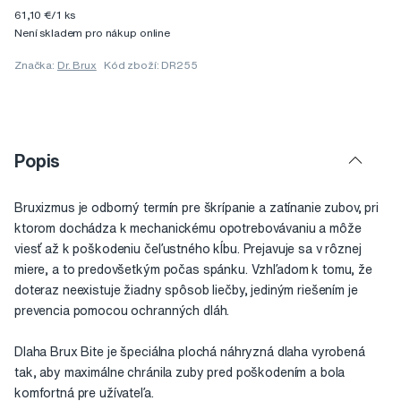
61,10 €/1 ks
Není skladem pro nákup online
Značka:
Dr. Brux
Kód zboží: DR255
Popis
Bruxizmus je odborný termín pre škrípanie a zatínanie zubov, pri
ktorom dochádza k mechanickému opotrebovávaniu a môže
viesť až k poškodeniu čeľustného kĺbu. Prejavuje sa v rôznej
miere, a to predovšetkým počas spánku. Vzhľadom k tomu, že
doteraz neexistuje žiadny spôsob liečby, jediným riešením je
prevencia pomocou ochranných dláh.
Dlaha Brux Bite je špeciálna plochá náhryzná dlaha vyrobená
tak, aby maximálne chránila zuby pred poškodením a bola
komfortná pre užívateľa.