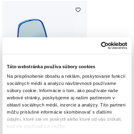
Táto webstránka používa súbory cookies
Na prispôsobenie obsahu a reklám, poskytovanie funkcií
sociálnych médií a analýzu návštevnosti používame
súbory cookie. Informácie o tom, ako používate naše
Dr. Brux RILAX chránič proti škrípaniu
webové stránky, poskytujeme aj našim partnerom v
zubov na denné použitie, priehľadný
oblasti sociálnych médií, inzercie a analýzy. Títo partneri
29,55 €
môžu príslušné informácie skombinovať s ďalšími
3,5
/5
(62x)
údajmi, ktoré ste im poskytli alebo ktoré od vás získali,
keď ste používali ich služby.
Na sklade > 5 ks
Do košíku