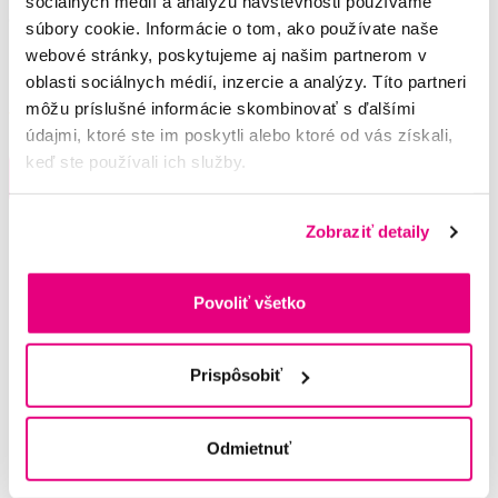
sociálnych médií a analýzu návštevnosti používame
GUM Paroex ústny výplach (CHX 0,12 %
súbory cookie. Informácie o tom, ako používate naše
+ CPC 0,05 %), 5 l
webové stránky, poskytujeme aj našim partnerom v
54,35 €
oblasti sociálnych médií, inzercie a analýzy. Títo partneri
môžu príslušné informácie skombinovať s ďalšími
5,0
/5
(20x)
údajmi, ktoré ste im poskytli alebo ktoré od vás získali,
keď ste používali ich služby.
Do košíku
Na sklade > 5 ks
Zobraziť detaily
Potřebujete poradit?
Povoliť všetko
Prispôsobiť
Napište našim odborníkům
Odmietnuť