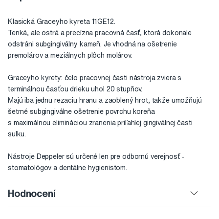
Klasická Graceyho kyreta 11GE12.
Tenká, ale ostrá a precízna pracovná časť, ktorá dokonale
odstráni subgingiválny kameň. Je vhodná na ošetrenie
premolárov a meziálnych plôch molárov.
Graceyho kyrety: čelo pracovnej časti nástroja zviera s
terminálnou časťou drieku uhol 20 stupňov.
Majú iba jednu rezaciu hranu a zaoblený hrot, takže umožňujú
šetrné subgingiválne ošetrenie povrchu koreňa
s maximálnou elimináciou zranenia priľahlej gingiválnej časti
sulku.
Nástroje Deppeler sú určené len pre odbornú verejnosť -
stomatológov a dentálne hygienistom.
Hodnocení