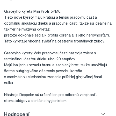
Graceyho kyreta Mini Profil 5PM6.
Tieto nové kyrety majú kratšiu a tenšiu pracovnú časť a
optimálnu anguláciu drieku a pracovnej časti, takže sú ideálne na
takmer neinvazívnu kyretáž,
pretože dokonale sedia k profilu koreňa aj s jeho nerovnosťami.
Táto kyreta je vhodná zvlášť na ošetrenie frontálnych zubov.
Graceyho kyrety: čelo pracovnej časti nástroja zviera s
terminálnou časťou drieku uhol 20 stupňov.
Majú iba jednu rezaciu hranu a zaoblený hrot, takže umožňujú
šetrné subgingiválne ošetrenie povrchu koreňa
s maximálnou elimináciou zranenia priľahlej gingiválnej časti
sulku.
Nástroje Deppeler sú určené len pre odbornú verejnosť -
stomatológov a dentálne hygienistom.
Hodnocení