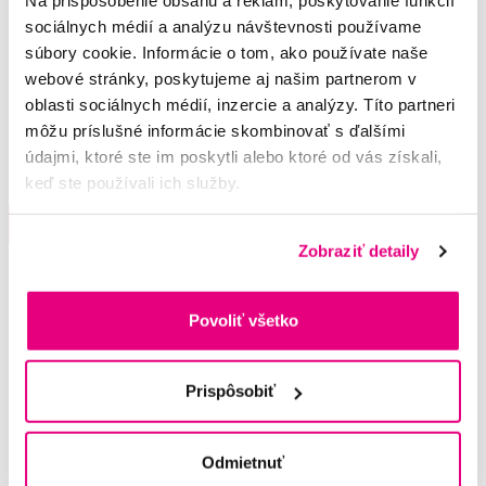
Na prispôsobenie obsahu a reklám, poskytovanie funkcií
sociálnych médií a analýzu návštevnosti používame
súbory cookie. Informácie o tom, ako používate naše
GUM Paroex ústny výplach (CHX 0,12 %
webové stránky, poskytujeme aj našim partnerom v
+ CPC 0,05 %), 5 l
oblasti sociálnych médií, inzercie a analýzy. Títo partneri
54,35 €
môžu príslušné informácie skombinovať s ďalšími
údajmi, ktoré ste im poskytli alebo ktoré od vás získali,
5,0
/5
(20x)
keď ste používali ich služby.
Do košíku
Na sklade > 5 ks
Zobraziť detaily
Povoliť všetko
Potřebujete poradit?
Prispôsobiť
Napište našim odborníkům
Odmietnuť