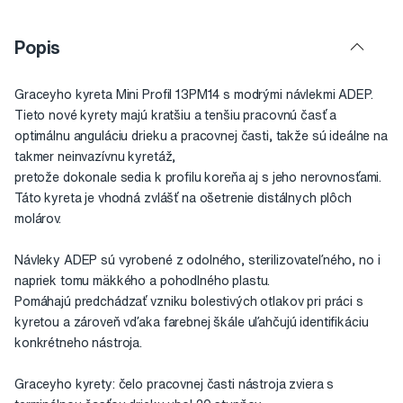
Popis
Graceyho kyreta Mini Profil 13PM14 s modrými návlekmi ADEP.
Tieto nové kyrety majú kratšiu a tenšiu pracovnú časť a
optimálnu anguláciu drieku a pracovnej časti, takže sú ideálne na
takmer neinvazívnu kyretáž,
pretože dokonale sedia k profilu koreňa aj s jeho nerovnosťami.
Táto kyreta je vhodná zvlášť na ošetrenie distálnych plôch
molárov.
Návleky ADEP sú vyrobené z odolného, sterilizovateľného, no i
napriek tomu mäkkého a pohodlného plastu.
Pomáhajú predchádzať vzniku bolestivých otlakov pri práci s
kyretou a zároveň vďaka farebnej škále uľahčujú identifikáciu
konkrétneho nástroja.
Graceyho kyrety: čelo pracovnej časti nástroja zviera s