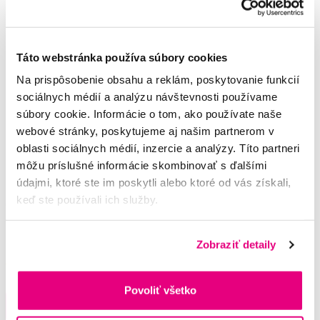
Táto webstránka používa súbory cookies
Na prispôsobenie obsahu a reklám, poskytovanie funkcií
sociálnych médií a analýzu návštevnosti používame
súbory cookie. Informácie o tom, ako používate naše
webové stránky, poskytujeme aj našim partnerom v
oblasti sociálnych médií, inzercie a analýzy. Títo partneri
môžu príslušné informácie skombinovať s ďalšími
údajmi, ktoré ste im poskytli alebo ktoré od vás získali,
keď ste používali ich služby.
GUM Paroex ústny výplach (CHX 0,12 %
+ CPC 0,05 %), 5 l
54,35 €
Zobraziť detaily
5,0
/5
(20x)
Povoliť všetko
Do košíku
Na sklade > 5 ks