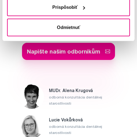
Prispôsobiť
Potřebujete poradit?
Odmietnuť
Napište našim odborníkům
MUDr. Alena Krugová
odborná konzultácia dentálnej
starostlivosti
Lucie Vokůrková
odborná konzultácia dentálnej
starostlivosti