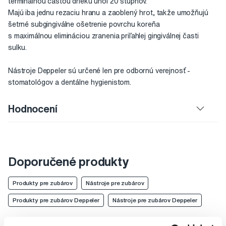
terminálnou časťou drieku uhol 20 stupňov.
Majú iba jednu rezaciu hranu a zaoblený hrot, takže umožňujú
šetrné subgingiválne ošetrenie povrchu koreňa
s maximálnou elimináciou zranenia priľahlej gingiválnej časti
sulku.
Nástroje Deppeler sú určené len pre odbornú verejnosť -
stomatológov a dentálne hygienistom.
Hodnocení
Doporučené produkty
Produkty pre zubárov
Nástroje pre zubárov
Produkty pre zubárov Deppeler
Nástroje pre zubárov Deppeler