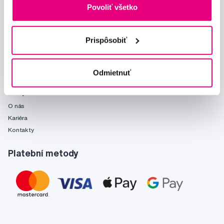
Mohlo by se hodit
Povoliť všetko
Poradňa
Značky
Prispôsobiť
Slovník pojmů
Reklamace a servis
Klub Profimed
Odmietnuť
O společnosti
O nás
Kariéra
Kontakty
Platební metody