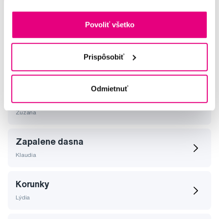
Povoliť všetko
Vybrané dotazy a články
Prispôsobiť
Odmietnuť
Zubna pasta
Zuzana
Zapalene dasna
Klaudia
Korunky
Lýdia