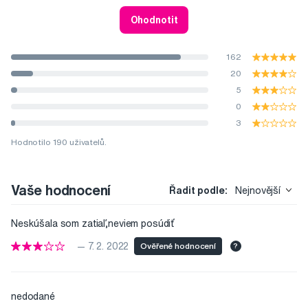
Ohodnotit
162
20
5
0
3
Hodnotilo 190 uživatelů.
Vaše hodnocení
Řadit podle:
Nejnovější
Neskúšala som zatiaľ,neviem posúdiť
— 7. 2. 2022
Ověřené hodnocení
?
nedodané