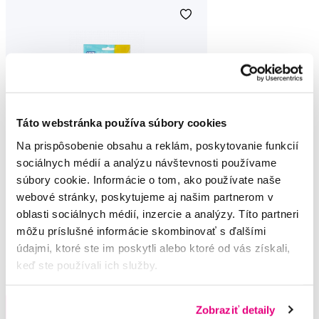
Táto webstránka používa súbory cookies
Na prispôsobenie obsahu a reklám, poskytovanie funkcií
sociálnych médií a analýzu návštevnosti používame
súbory cookie. Informácie o tom, ako používate naše
webové stránky, poskytujeme aj našim partnerom v
TePe Select soft, sada zubných kefiek, 4
oblasti sociálnych médií, inzercie a analýzy. Títo partneri
+ 2 zadarmo
môžu príslušné informácie skombinovať s ďalšími
8,00 €
údajmi, ktoré ste im poskytli alebo ktoré od vás získali,
keď ste používali ich služby.
5,0
/5
(276x)
Na sklade > 5 ks
Do košíku
Zobraziť detaily
Ihneď v
3 prodejnách