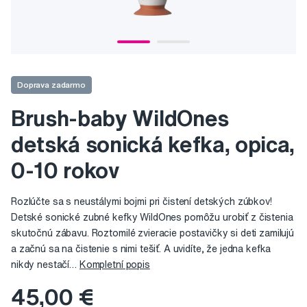
Doprava zadarmo
Brush-baby WildOnes
detská sonická kefka, opica,
0-10 rokov
Rozlúčte sa s neustálymi bojmi pri čistení detských zúbkov!
Detské sonické zubné kefky WildOnes pomôžu urobiť z čistenia
skutočnú zábavu. Roztomilé zvieracie postavičky si deti zamilujú
a začnú sa na čistenie s nimi tešiť. A uvidíte, že jedna kefka
nikdy nestačí…
Kompletní popis
45,00 €