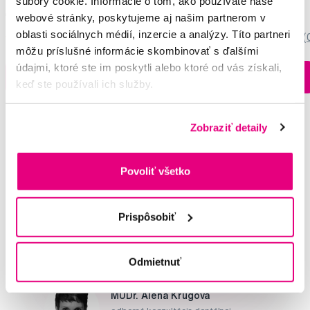
súbory cookie. Informácie o tom, ako používate naše
45,00 €
45,00 €
webové stránky, poskytujeme aj našim partnerom v
oblasti sociálnych médií, inzercie a analýzy. Títo partneri
0,0
/5
(0x)
0,0
/5
(
môžu príslušné informácie skombinovať s ďalšími
údajmi, ktoré ste im poskytli alebo ktoré od vás získali,
Na sklade > 5 ks
Do košíku
Do košíku
keď ste používali ich služby.
Ihneď v
3 prodejnách
Zobraziť detaily
Potřebujete poradit?
Povoliť všetko
Napište našim odborníkům
Prispôsobiť
Odmietnuť
MUDr. Alena Krugová