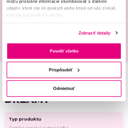
môžu príslušné informácie skombinovať s ďalšími
údajmi, ktoré ste im poskytli alebo ktoré od vás získali,
keď ste používali ich služby.
Zobraziť detaily
Povoliť všetko
Prispôsobiť
Odmietnuť