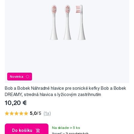
Novinka
Bob a Bobek Náhradné hlavice pre sonické kefky Bob a Bobek
DREAMY, stredná hlavica s lyžicovým zastrihnutím
10,20 €
5,0
/5
(1x)
Na sklade > 5 ks
Do košíku
Ihneď v
3 prodejnách