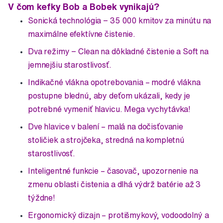
V čom kefky Bob a Bobek vynikajú?
Sonická technológia − 35 000 kmitov za minútu na
maximálne efektívne čistenie.
Dva režimy − Clean na dôkladné čistenie a Soft na
jemnejšiu starostlivosť.
Indikačné vlákna opotrebovania – modré vlákna
postupne blednú, aby deťom ukázali, kedy je
potrebné vymeniť hlavicu. Mega vychytávka!
Dve hlavice v balení – malá na dočisťovanie
stoličiek a strojčeka, stredná na kompletnú
starostlivosť.
Inteligentné funkcie – časovač, upozornenie na
zmenu oblasti čistenia a dlhá výdrž batérie až 3
týždne!
Ergonomický dizajn – protišmykový, vodoodolný a