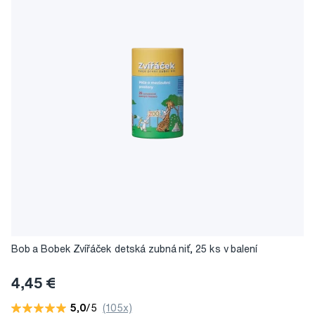
Bob a Bobek Zvířáček detská zubná niť, 25 ks v balení
4,45 €
5,0
/5
(105x)