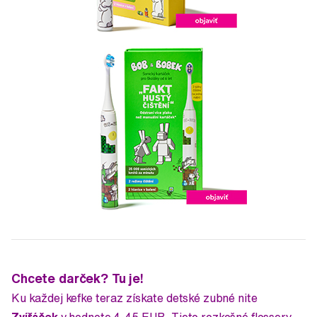
Chcete darček? Tu je!
Ku každej kefke teraz získate detské zubné nite
Zvířáček
v hodnote 4,45 EUR. Tieto rozkošné flossery