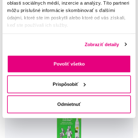
oblasti sociálnych médií, inzercie a analýzy. Títo partneri
BOB a BOBEK OMG - My to upraceme! Sonická zubná kefka
môžu príslušné informácie skombinovať s ďalšími
pre školákov
údajmi, ktoré ste im poskytli alebo ktoré od vás získali,
40,00 €
keď ste používali ich služby.
5,0
/5
(40x)
Zobraziť detaily
Na sklade > 5 ks
Do košíku
Ihneď v
3 prodejnách
Povoliť všetko
Prispôsobiť
Odmietnuť