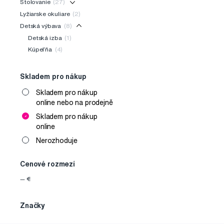
Stolovanie
(27)
Lyžiarske okuliare
(2)
Detská výbava
(8)
Detská izba
(1)
Kúpeľňa
(4)
Skladem pro nákup
Skladem pro nákup
online nebo na prodejně
Skladem pro nákup
online
Nerozhoduje
Cenové rozmezí
—
€
Značky