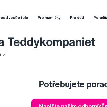
rostlivosť o telo
Pre mamičky
Pre deti
Poradň
ka Teddykompaniet
í
Potřebujete pora
Napište našim odborníků