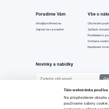
Poradíme Vám
Vše o nák
info@profimed.eu
Obchodní pod
Zeptat se v poradně
Způsob doruče
Prohlášení o po
Ochrana osobní
Nastavení cook
Novinky a nabídky
Od
Táto webstránka používa
Chci dostávat informace o novinkách a akčních
Na prispôsobenie obsahu a
a souhlasím se
zpracováním osobních údajů
pro 
používame súbory cookie.