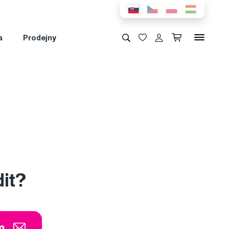
a
Prodejny
dit?
m