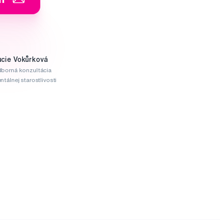
ucie Vokůrková
borná konzultácia
ntálnej starostlivosti