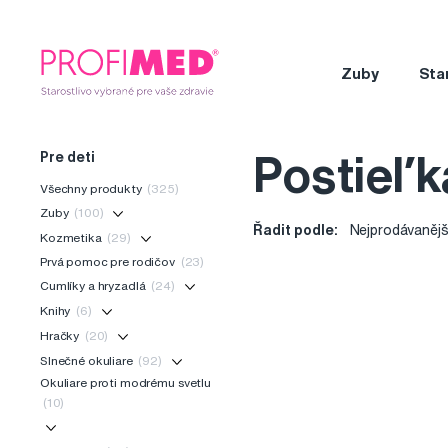
Zuby
Sta
Pre deti
Postieľ
Všechny produkty
(325)
Zuby
(100)
Řadit podle:
Nejprodávanějš
Kozmetika
(29)
Prvá pomoc pre rodičov
(23)
Cumlíky a hryzadlá
(24)
Knihy
(6)
Hračky
(20)
Slnečné okuliare
(92)
Okuliare proti modrému svetlu
(10)