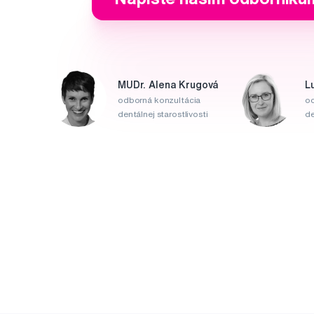
MUDr. Alena Krugová
L
odborná konzultácia
od
dentálnej starostlivosti
de