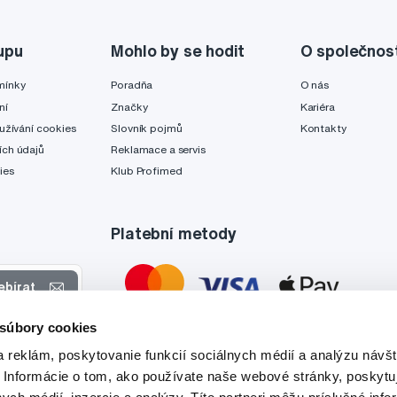
upu
Mohlo by se hodit
O společnos
mínky
Poradňa
O nás
ní
Značky
Kariéra
užívání cookies
Slovník pojmů
Kontakty
ch údajů
Reklamace a servis
ies
Klub Profimed
Platební metody
ebírat
 súbory cookies
 nabídkách
 reklám, poskytovanie funkcií sociálnych médií a analýzu návšt
tyto účely.
 Informácie o tom, ako používate naše webové stránky, poskytu