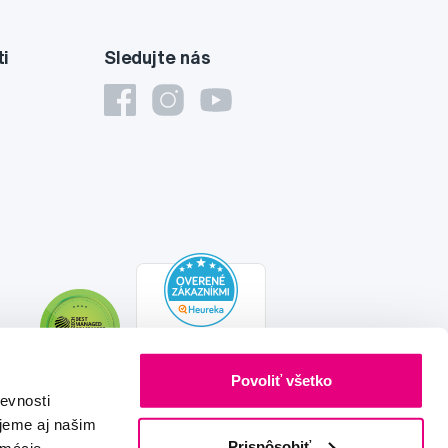
ti
Sledujte nás
Povoliť všetko
evnosti
jeme aj našim
Prispôsobiť