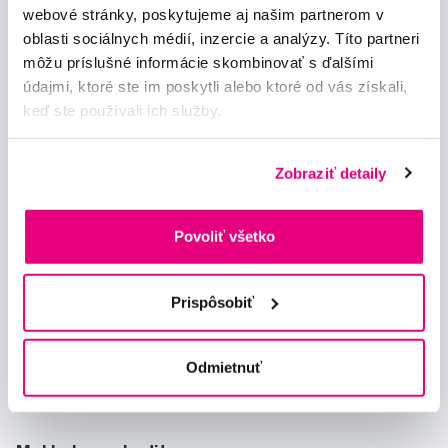
webové stránky, poskytujeme aj našim partnerom v
a souhlasím se
zpracováním osobních údajů
pro tyto účely.
oblasti sociálnych médií, inzercie a analýzy. Títo partneri
môžu príslušné informácie skombinovať s ďalšími
údajmi, ktoré ste im poskytli alebo ktoré od vás získali,
keď ste používali ich služby.
Zobraziť detaily
Poradíme Vám
info@profimed.eu
Zeptat se v poradně
Povoliť všetko
Vše o nákupu
Prispôsobiť
Obchodní podmínky
Způsob doručení
Prohlášení o používání cookies
Odmietnuť
Ochrana osobních údajů
Nastavení cookies