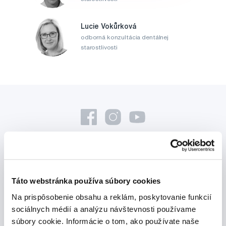
Lucie Vokůrková
odborná konzultácia dentálnej
starostlivosti
Novinky a nabídky
Táto webstránka používa súbory cookies
Odebírat
Na prispôsobenie obsahu a reklám, poskytovanie funkcií
sociálnych médií a analýzu návštevnosti používame
súbory cookie. Informácie o tom, ako používate naše
Chci dostávat informace o novinkách a akčních nabídkách