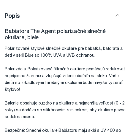
Popis
Babiators The Agent polarizačné slnečné
okuliare, biele
Polarizované štýlové slnečné okuliare pre bábätká, batoľatá a
deti v sérii Blue so 100% UVA a UVB ochranou.
Polarizácia: Polarizované filtračné okuliare pomáhajú redukovať
nepríjemné žiarenie a zlepšujú videnie dieťaťa na slnku. Vaše
dieťa so zrkadlovými farebnými okuliarmi bude navyše vyzerať
štýlovo!
Balenie obsahuje puzdro na okuliare a najmenšia veľkosť (0 - 2
roky) sa dodáva so silikónovým remienkom, aby okuliare pevne
sedeli na mieste.
Bezpečné: Slnečné okuliare Babiators majú sklá s UV 400 so