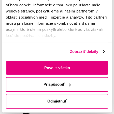
roky) sa dodáva so silikónovým remienkom, aby okuliare pevne
súbory cookie. Informácie o tom, ako používate naše
sedeli na mieste.
webové stránky, poskytujeme aj našim partnerom v
oblasti sociálnych médií, inzercie a analýzy. Títo partneri
Pre deti 0-2 rokov.
môžu príslušné informácie skombinovať s ďalšími
údajmi, ktoré ste im poskytli alebo ktoré od vás získali,
Hodnocení
keď ste používali ich služby.
Zobraziť detaily
Potřebujete poradit?
Povoliť všetko
Prispôsobiť
Napište našim odborníkům
Odmietnuť