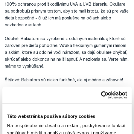
100% ochranou proti škodlivému UVA a UVB žiareniu. Okuliare
sa podrobujú prísnym testom, aby ste mali istotu, že sú pre vaše
dieťa bezpečné - či už ich má poslušne na očiach alebo
nezbedne v ústach.
Odolné: Babiators sú vyrobené z odolných materiálov, ktoré sú
zároveň pre dieťa pohodlné. Vďaka flexibilným gumeným rámom
a sklám, ktoré sú odolné voči nárazom, sa dajú okuliare ohýbať,
skrúcať alebo dokonca na ne šliapnuť. A nezlomia sa. Verte nám,
máme to vyskúšané.
Štýlové: Babiators sú nielen funkčné, ale aj módne a zábavné!
Garantované: Dôvera je pre spoločnosť Babiators veľmi
dôležitou hodnotou. Pri zničenie okuliarov počas prvého roka od
nákupu Vám ich ZADARMO vymeníme alebo nahradíme. Vy
zaplatíte iba dopravu.
Viac informácií tu.
Táto webstránka používa súbory cookies
Na prispôsobenie obsahu a reklám, poskytovanie funkcií
Balenie obsahuje puzdro na okuliare a najmenšia veľkosť (0 - 2
sociálnych médií a analýzu návštevnosti používame