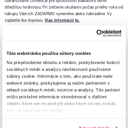
Garantované: Dôvera je pre spoločnosť Babiators veľmi
dôležitou hodnotou. Pri zničenie okuliarov počas prvého roka od
nákupu Vám ich ZADARMO vymeníme alebo nahradíme. Vy
zaplatíte iba dopravu.
Viac informácií tu.
Pre deti 3-5 rokov.
Hodnocení
Táto webstránka používa súbory cookies
Na prispôsobenie obsahu a reklám, poskytovanie funkcií
sociálnych médií a analýzu návštevnosti používame
súbory cookie. Informácie o tom, ako používate naše
webové stránky, poskytujeme aj našim partnerom v
Potřebujete poradit?
oblasti sociálnych médií, inzercie a analýzy. Títo partneri
môžu príslušné informácie skombinovať s ďalšími
údajmi, ktoré ste im poskytli alebo ktoré od vás získali,
Napište našim odborníkům
keď ste používali ich služby.