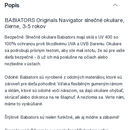
Popis
BABIATORS Originals Navigator slnečné okuliare,
čierne, 3-5 rokov
Bezpečné: Slnečné okuliare Babiators majú sklá s UV 400 so
100% ochranou proti škodlivému UVA a UVB žiareniu. Okuliare
sa podrobujú prísnym testom, aby ste mali istotu, že sú pre vaše
dieťa bezpečné - či už ich má poslušne na očiach alebo
nezbedne v ústach.
Odolné: Babiators sú vyrobené z odolných materiálov, ktoré sú
zároveň pre dieťa pohodlné. Vďaka flexibilným gumeným rámom
a sklám, ktoré sú odolné voči nárazom, sa dajú okuliare ohýbať,
skrúcať alebo dokonca na ne šliapnuť. A nezlomia sa. Verte nám,
máme to vyskúšané.
Štýlové: Babiators sú nielen funkčné, ale aj módne a zábavné!