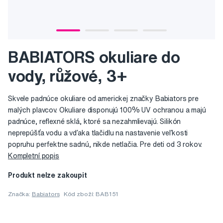
BABIATORS okuliare do
vody, růžové, 3+
Skvele padnúce okuliare od americkej značky Babiators pre
malých plavcov. Okuliare disponujú 100% UV ochranou a majú
padnúce, reflexné sklá, ktoré sa nezahmlievajú. Silikón
neprepúšťa vodu a vďaka tlačidlu na nastavenie veľkosti
popruhu perfektne sadnú, nikde netlačia. Pre deti od 3 rokov.
Kompletní popis
Produkt nelze zakoupit
Značka:
Babiators
Kód zboží: BAB151