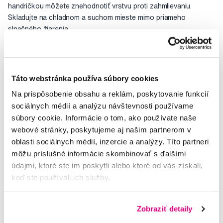
handričkou môžete znehodnotiť vrstvu proti zahmlievaniu.
Skladujte na chladnom a suchom mieste mimo priameho
slnečného žiarenia.
Hodnocení
Táto webstránka používa súbory cookies
Na prispôsobenie obsahu a reklám, poskytovanie funkcií
sociálnych médií a analýzu návštevnosti používame
Potřebujete poradit?
súbory cookie. Informácie o tom, ako používate naše
webové stránky, poskytujeme aj našim partnerom v
oblasti sociálnych médií, inzercie a analýzy. Títo partneri
môžu príslušné informácie skombinovať s ďalšími
Napište našim odborníkům
údajmi, ktoré ste im poskytli alebo ktoré od vás získali,
keď ste používali ich služby.
Zobraziť detaily