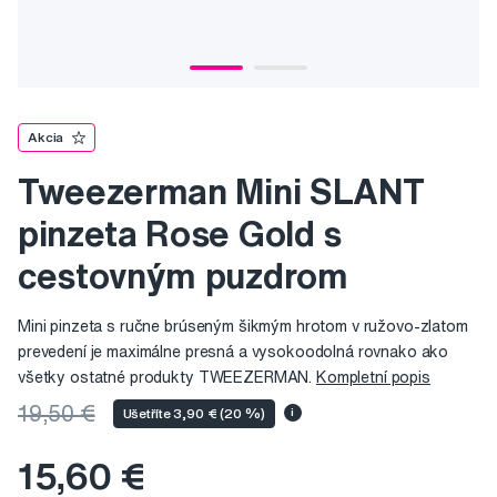
Akcia
Tweezerman Mini SLANT
pinzeta Rose Gold s
cestovným puzdrom
Mini pinzeta s ručne brúseným šikmým hrotom v ružovo-zlatom
prevedení je maximálne presná a vysokoodolná rovnako ako
všetky ostatné produkty TWEEZERMAN.
Kompletní popis
19,50 €
Ušetříte 3,90 € (20 %)
i
15,60 €