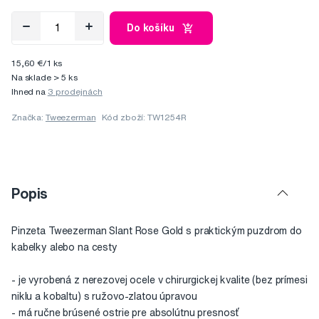
Do košíku
15,60 €/1 ks
Na sklade > 5 ks
Ihned na
3 prodejnách
Značka:
Tweezerman
Kód zboží: TW1254R
Popis
Pinzeta Tweezerman Slant Rose Gold s praktickým puzdrom do
kabelky alebo na cesty
- je vyrobená z nerezovej ocele v chirurgickej kvalite (bez prímesi
niklu a kobaltu) s ružovo-zlatou úpravou
- má ručne brúsené ostrie pre absolútnu presnosť