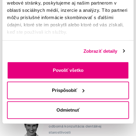
unikátnemu dielenskému spracovaniu úplne nezameniteľná.
webové stránky, poskytujeme aj našim partnerom v
oblasti sociálnych médií, inzercie a analýzy. Títo partneri
Hodnocení
môžu príslušné informácie skombinovať s ďalšími
údajmi, ktoré ste im poskytli alebo ktoré od vás získali,
keď ste používali ich služby.
Zobraziť detaily
Potřebujete poradit?
Povoliť všetko
Napište našim odborníkům
Prispôsobiť
Odmietnuť
MUDr. Alena Krugová
odborná konzultácia dentálnej
starostlivosti