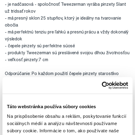
- je nadčasová - spoločnosť Tweezerman vyrába pinzety Slant
už tridsať rokov
- má presný sklon 25 stupňov, ktorý je ideálny na tvarovanie
obočia
- má perfektnú tenziu pre ľahkú a presnú prácu a vždy dokonalý
výsledok
- čepele pinzety sú perfektne súosé
- produkty Tweezerman sú preslávené svojou dlhou životnosťou
- veľkosť pinzety:7 cm
Odporúčanie: Po každom použití čepele pinzety starostlivo
očistite.
Fakt, že pinzeta Tweezerman Slant je synonymom kvality,
potvrdzuje skutočnosť, že už niekoľko rokov si ju pre svoju
Táto webstránka používa súbory cookies
prácu vyberajú profesionálni vizážisti celebrít a modeliek. Navyše
to bola práve spoločnosť Tweezerman, ktorá vôbec prvýkrát
Na prispôsobenie obsahu a reklám, poskytovanie funkcií
uviedla na trh pinzetu s farebnou rukoväťou. V súčasnosti je síce
sociálnych médií a analýzu návštevnosti používame
na trhu celý rad pestrých pinziet, Slant je však vďaka svojmu
súbory cookie. Informácie o tom, ako používate naše