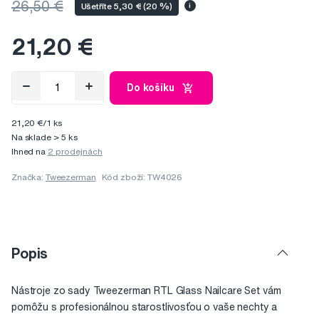
26,50 €
Ušetříte 5,30 € (20 %)
i
21,20 €
Do košíku
21,20 €/1 ks
Na sklade > 5 ks
Ihned na
2 prodejnách
Značka:
Tweezerman
Kód zboží: TW4026
Popis
Nástroje zo sady Tweezerman RTL Glass Nailcare Set vám
pomôžu s profesionálnou starostlivosťou o vaše nechty a