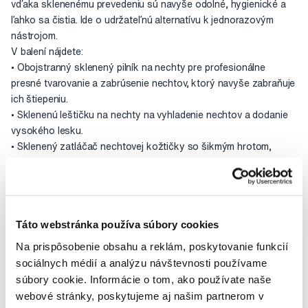
vďaka sklenenému prevedeniu sú navyše odolné, hygienické a
ľahko sa čistia. Ide o udržateľnú alternatívu k jednorazovým
nástrojom.
V balení nájdete:
• Obojstranný sklenený pilník na nechty pre profesionálne
presné tvarovanie a zabrúsenie nechtov, ktorý navyše zabraňuje
ich štiepeniu.
• Sklenenú leštičku na nechty na vyhladenie nechtov a dodanie
vysokého lesku.
• Sklenený zatláčač nechtovej kožtičky so šikmým hrotom,
pomocou ktorého ľahko zatlačíte nechtovú kožtičku. Jeho
špicatý koniec potom môžete použiť na vyčistenie nečistôt pod
nechtami bez toho, aby ste ich poškriabali.
Táto webstránka používa súbory cookies
Starostlivosť o nástroje:
Nástroje po každom použití vydezinfikujte vysokopercentným
Na prispôsobenie obsahu a reklám, poskytovanie funkcií
alkoholom alebo peroxidom. S nástrojmi zaobchádzajte opatrne,
sociálnych médií a analýzu návštevnosti používame
aby sa nerozbili.
súbory cookie. Informácie o tom, ako používate naše
webové stránky, poskytujeme aj našim partnerom v