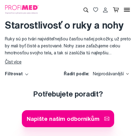
Starostlivosť o ruky a nohy
Ruky sú po tvári najviditeľnejšou časťou našej pokožky, už preto
by mali byť čisté a pestované. Nohy zase zaťažujeme celou
hmotnosťou svojho tela, a tak si zaslúžia tú najlepšiu
starostlivosť. Nožnice a klieštiky na nechty, pilníky, kefky na
Číst více
čistenie alebo leštenie nechtov Tweezerman, ošetrujúce a
ochranné laky na nechty KORRES, krémy na ruky od značiek
Filtrovat
Řadit podle:
Nejprodávanější
Institut Karite alebo Tisserand. Ponúkame prípravky a nástroje
vo vysokej kvalite pre čo najkrajšie ruky a nohy.
Potřebujete poradit?
Napište našim odborníkům