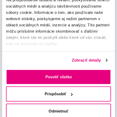
sociálnych médií a analýzu návštevnosti používame
súbory cookie. Informácie o tom, ako používate naše
Odebírat
webové stránky, poskytujeme aj našim partnerom v
oblasti sociálnych médií, inzercie a analýzy. Títo partneri
Chci dostávat informace o novinkách a akčních nabídkách
môžu príslušné informácie skombinovať s ďalšími
a souhlasím se
zpracováním osobních údajů
pro tyto účely.
údajmi, ktoré ste im poskytli alebo ktoré od vás získali,
keď ste používali ich služby.
Zobraziť detaily
Poradíme Vám
Povoliť všetko
info@profimed.eu
Zeptat se v poradně
Prispôsobiť
Vše o nákupu
Obchodní podmínky
Odmietnuť
Způsob doručení