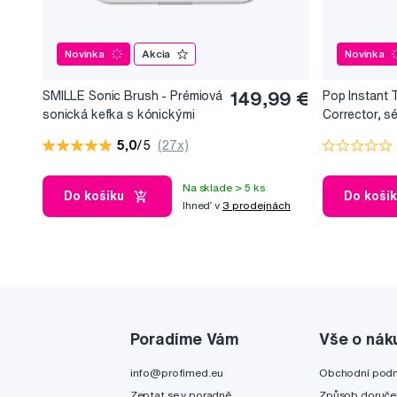
Novinka
Akcia
Novinka
SMILLE Sonic Brush - Prémiová
149,99 €
Pop Instant 
sonická kefka s kónickými
Corrector, s
vláknami SANGI, biela
bieliaci efekt
5,0
/5
(27x)
Na sklade > 5 ks
Do košíku
Do koší
Ihneď v
3 prodejnách
Poradíme Vám
Vše o nák
info@profimed.eu
Obchodní pod
Zeptat se v poradně
Způsob doruče