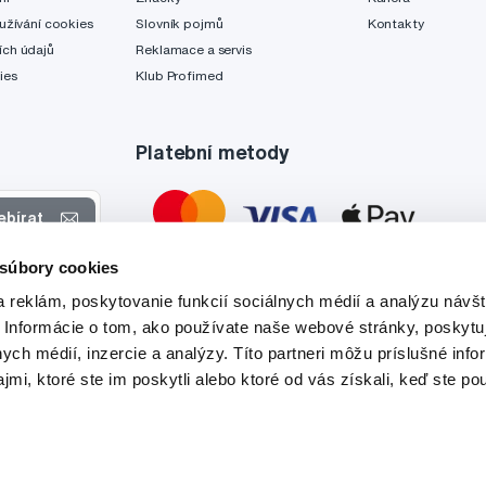
užívání cookies
Slovník pojmů
Kontakty
ch údajů
Reklamace a servis
ies
Klub Profimed
Platební metody
ebírat
 súbory cookies
 nabídkách
 reklám, poskytovanie funkcií sociálnych médií a analýzu návšt
tyto účely.
 Informácie o tom, ako používate naše webové stránky, poskytu
nych médií, inzercie a analýzy. Títo partneri môžu príslušné info
mi, ktoré ste im poskytli alebo ktoré od vás získali, keď ste pou
Tato stránka je chráněna službou reCAPTCHA a platí zde
Zásady ochrany soukromí
a
Podmínky služby
společnosti Google.