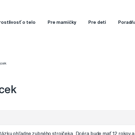
rostlivosť o telo
Pre mamičky
Pre deti
Poradň
jcek
jcek
tázku ohľadne zubného strojčeka. Dcéra bude mať 12 rokov 