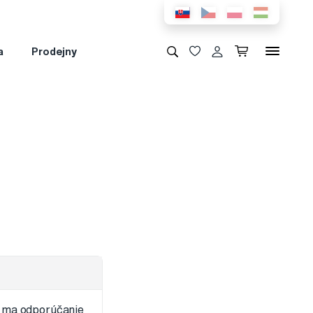
a
Prodejny
a ma odporúčanie