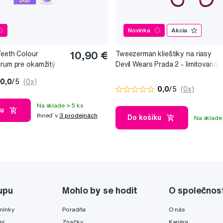
Novinka
Akcia
Teeth Colour
10,90 €
Tweezerman klieštiky na riasy
érum pre okamžitý
Devil Wears Prada 2 - limitovaná
, 10 ml
edice
0,0
/5
(0x)
0,0
/5
(0x)
Na sklade > 5 ks
ku
Ihneď v
3 prodejnách
Do košíku
Na sklade 
upu
Mohlo by se hodit
O společnos
mínky
Poradňa
O nás
ní
Značky
Kariéra