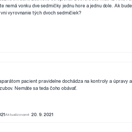
šte nemá vonku dve sedmičky jednu hore a jednu dole. Ak bude
lyvni vyrovnanie tých dvoch sedmičiek?
 aparátom pacient pravidelne dochádza na kontroly a úpravy 
 zubov. Nemáte sa teda čoho obávať.
021
Aktualizované
20. 9. 2021