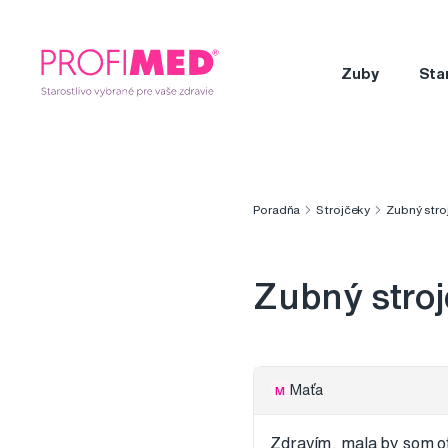
Zuby
Sta
Poradňa
Strojčeky
Zubný stro
Zubný stro
Maťa
M
Zdravím, mala by som o