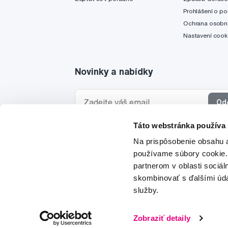
Prohlášení o po
Ochrana osobní
Nastavení cook
Novinky a nabídky
Od
Táto webstránka používa
Chci dostávat informace o novinkách a akčních
Na prispôsobenie obsahu a
a souhlasím se
zpracováním osobních údajů
pro 
používame súbory cookie.
partnerom v oblasti sociál
skombinovať s ďalšími údaj
služby.
© 1997-2026
Zobraziť detaily