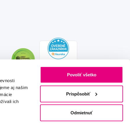
Povoliť všetko
evnosti
jeme aj našim
Prispôsobiť
rmácie
žívali ich
Vytvořeno s láskou
IZON
+
2FRESH
Odmietnuť