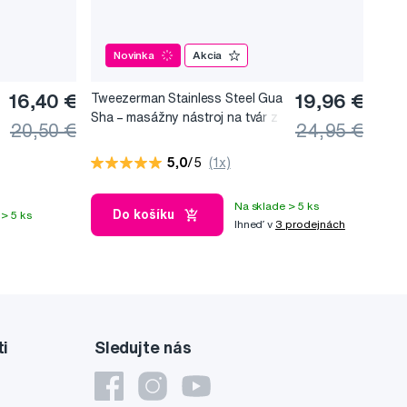
Novinka
Akcia
16,40 €
Tweezerman Stainless Steel Gua
19,96 €
Sha –⁠⁠⁠⁠⁠⁠ masážny nástroj na tvár z
20,50 €
24,95 €
nerezovej ocele
5,0
/5
(1x)
Na sklade > 5 ks
Do košíku
> 5 ks
Ihneď v
3 prodejnách
ti
Sledujte nás