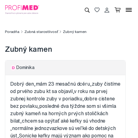
Poradňa
Zubná starostlivosť
Zubný kamen
Zubný kamen
Dominika
D
Dobrý den,mám 23 mesačnú dcéru,zuby čistíme
od prvého zubu kt sa objavil,v roku na prvej
zubnej kontrole zuby v poriadku,dobre cistene
bez povlaku,posledné dva týždne som si všimla
zubný kameň na horných prvých stoličkách
bilat,chcem sa opýtať aké kefky sú vhodne
,normálne jednozvazkove sú veľké do detských
úst,Sonicke kefky majú význam ako pomoc na