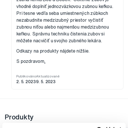
vhodné doplniť jednozväzkovou zubnou kefkou.
Pri tesne vedľa seba umiestnených zúbkoch
nezabudnite medzizubný priestor vyčistiť
zubnou niťou alebo najmenšou medzizubnou
kefkou. Správnu techniku čistenia zubov si
môžete nacvičiť u svojho zubného lekára.
Odkazy na produkty nájdete nižšie.
S pozdravom,
Publikováno
Aktualizované
2. 5. 2023
9. 5. 2023
Produkty