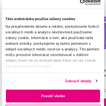
Táto webstránka používa súbory cookies
Na prispôsobenie obsahu a reklám, poskytovanie funkcií
sociálnych médií a analýzu návštevnosti používame
súbory cookie. Informácie o tom, ako používate naše
webové stránky, poskytujeme aj našim partnerom v
oblasti sociálnych médií, inzercie a analýzy. Títo partneri
Novinka
môžu príslušné informácie skombinovať s ďalšími
údajmi, ktoré ste im poskytli alebo ktoré od vás získali,
Akcia
Novinka
keď ste používali ich služby.
SMILLE Sonic Brush - Prémiová sonická
Pop Instant Teeth Col
kefka s kónickými vláknami SANGI, biela
pre okamžitý bieliaci e
Zobraziť detaily
149,99 €
10,90 €
5,0
/5
(27x)
0,0
/5
(
Povoliť všetko
Na sklade > 5 ks
Do košíku
Do košíku