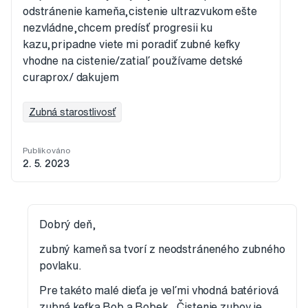
odstránenie kameňa,cistenie ultrazvukom ešte
nezvládne,chcem predísť progresii ku
kazu,pripadne viete mi poradiť zubné kefky
vhodne na cistenie/zatiaľ používame detské
curaprox/ dakujem
Zubná starostlivosť
Publikováno
2. 5. 2023
Dobrý deň,
zubný kameň sa tvorí z neodstráneného zubného
povlaku.
Pre takéto malé dieťa je veľmi vhodná batériová
zubná kefka Bob a Bobek. Čistenie zubov je