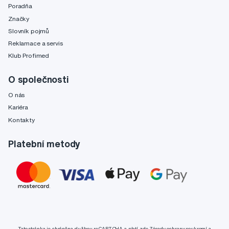
Poradňa
Značky
Slovník pojmů
Reklamace a servis
Klub Profimed
O společnosti
O nás
Kariéra
Kontakty
Platební metody
Tato stránka je chráněna službou reCAPTCHA a platí zde
Zásady ochrany soukromí
a