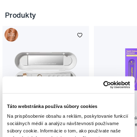
Produkty
Novinka
Táto webstránka používa súbory cookies
Akcia
Novinka
Na prispôsobenie obsahu a reklám, poskytovanie funkcií
SMILLE Sonic Brush - Prémiová sonická
Pop Instant Teeth Col
sociálnych médií a analýzu návštevnosti používame
kefka s kónickými vláknami SANGI, biela
pre okamžitý bieliaci e
súbory cookie. Informácie o tom, ako používate naše
149,99 €
10,90 €