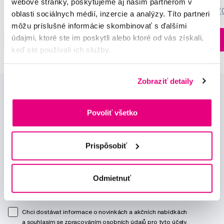
webové stránky, poskytujeme aj našim partnerom v
5,0
/5
(27x)
0,0
/5
(
oblasti sociálnych médií, inzercie a analýzy. Títo partneri
môžu príslušné informácie skombinovať s ďalšími
Na sklade > 5 ks
údajmi, ktoré ste im poskytli alebo ktoré od vás získali,
Do košíku
Do košíku
Ihneď v
3 prodejnách
keď ste používali ich služby.
Zobraziť detaily
Povoliť všetko
Prispôsobiť
Novinky a nabídky
Odmietnuť
Odebírat
Chci dostávat informace o novinkách a akčních nabídkách
a souhlasím se
zpracováním osobních údajů
pro tyto účely.