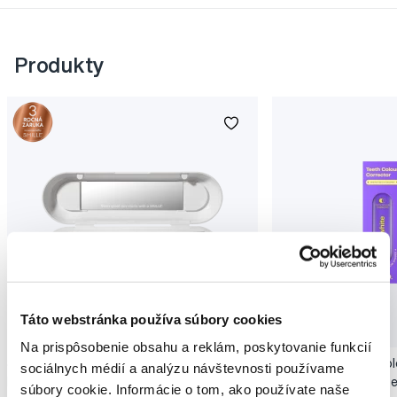
Produkty
Novinka
Táto webstránka používa súbory cookies
Akcia
Novinka
Na prispôsobenie obsahu a reklám, poskytovanie funkcií
SMILLE Sonic Brush - Prémiová sonická
Pop Instant Teeth Col
sociálnych médií a analýzu návštevnosti používame
kefka s kónickými vláknami SANGI, biela
pre okamžitý bieliaci e
súbory cookie. Informácie o tom, ako používate naše