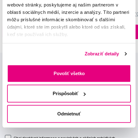
149,99 €
10,90 €
webové stránky, poskytujeme aj našim partnerom v
oblasti sociálnych médií, inzercie a analýzy. Títo partneri
5,0
/5
(27x)
0,0
/5
(
môžu príslušné informácie skombinovať s ďalšími
údajmi, ktoré ste im poskytli alebo ktoré od vás získali,
Na sklade > 5 ks
Do košíku
Do košíku
keď ste používali ich služby.
Ihneď v
3 prodejnách
Zobraziť detaily
Povoliť všetko
Prispôsobiť
Novinky a nabídky
Odmietnuť
Odebírat
Chci dostávat informace o novinkách a akčních nabídkách